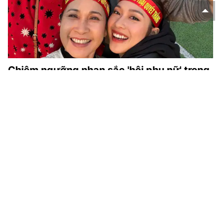
Chiêm ngưỡng nhan sắc 'hội phụ nữ' trong
'Gia đình mình vui bất thình lình'