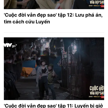
'Cuộc đời vẫn đẹp sao' tập 12: Lưu phá án,
tìm cách cứu Luyến
'Cuộc đời vẫn đẹp sao' tập 11: Luyến bị giở