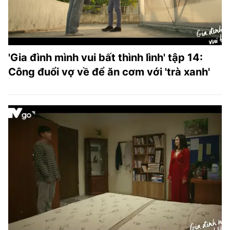
'Gia đình mình vui bất thình lình' tập 14:
Công đuổi vợ về để ăn cơm với 'trà xanh'