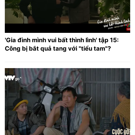
'Gia đình mình vui bất thình lình' tập 15:
Công bị bắt quả tang với "tiểu tam"?