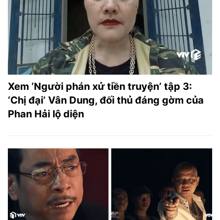
TRA CỨU PHƯỜNG XÃ
CỐNG HIẾN
BÙI XUÂN PHÁI
TIỆN ÍCH
Xem ‘Người phán xử tiền truyện’ tập 3:
LIÊN HỆ QUẢNG CÁO
‘Chị đại’ Vân Dung, đối thủ đáng gờm của
Phan Hải lộ diện
Hotline: 0981.119.189
Điện thoại: 024.38254756
MẠNG XÃ HỘI