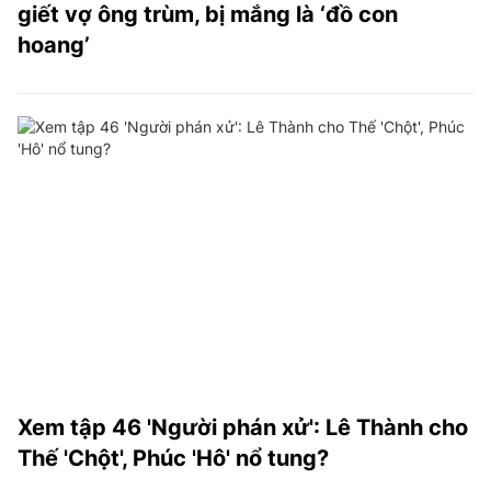
giết vợ ông trùm, bị mắng là ‘đồ con
hoang’
Xem tập 46 'Người phán xử': Lê Thành cho
Thế 'Chột', Phúc 'Hô' nổ tung?