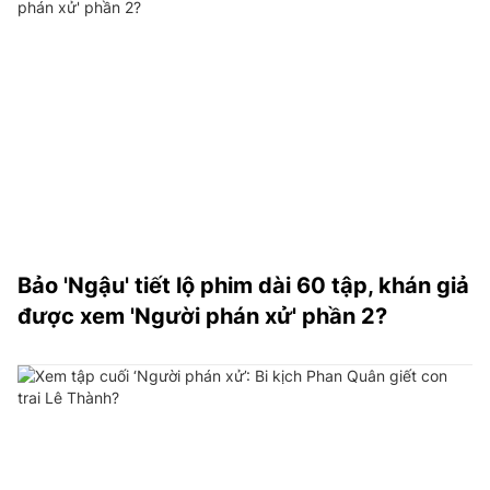
Bảo 'Ngậu' tiết lộ phim dài 60 tập, khán giả
được xem 'Người phán xử' phần 2?