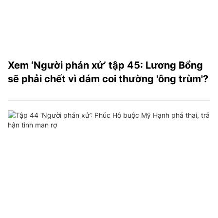
Xem ‘Người phán xử’ tập 45: Lương Bổng
sẽ phải chết vì dám coi thường 'ông trùm'?