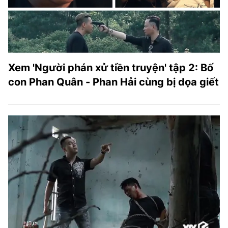
Xem 'Người phán xử tiền truyện' tập 2: Bố
con Phan Quân - Phan Hải cùng bị dọa giết