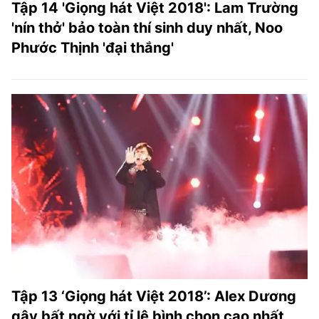
Tập 14 'Giọng hát Việt 2018': Lam Trường
'nín thở' bảo toàn thí sinh duy nhất, Noo
Phước Thịnh 'đại thắng'
Tập 13 ‘Giọng hát Việt 2018’: Alex Dương
gây bất ngờ với tỉ lệ bình chọn cao nhất