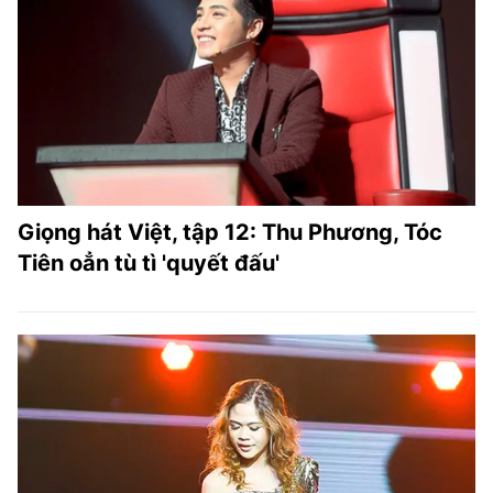
Giọng hát Việt, tập 12: Thu Phương, Tóc
Tiên oẳn tù tì 'quyết đấu'