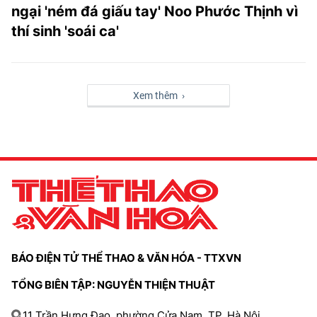
ngại 'ném đá giấu tay' Noo Phước Thịnh vì
thí sinh 'soái ca'
Xem thêm ›
BÁO ĐIỆN TỬ THỂ THAO & VĂN HÓA - TTXVN
TỔNG BIÊN TẬP: NGUYỄN THIỆN THUẬT
11 Trần Hưng Đạo, phường Cửa Nam, TP. Hà Nội