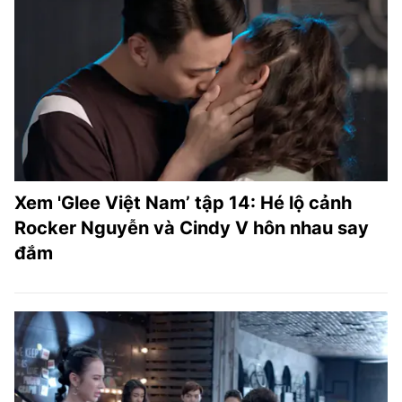
Xem 'Glee Việt Nam’ tập 14: Hé lộ cảnh
Rocker Nguyễn và Cindy V hôn nhau say
đắm