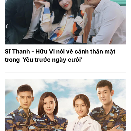
TRA CỨU PHƯỜNG XÃ
CỐNG HIẾN
BÙI XUÂN PHÁI
TIỆN ÍCH
Sĩ Thanh - Hữu Vi nói về cảnh thân mật
LIÊN HỆ QUẢNG CÁO
trong 'Yêu trước ngày cưới'
Hotline: 0981.119.189
Điện thoại: 024.38254756
MẠNG XÃ HỘI