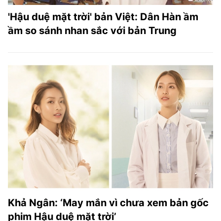
'Hậu duệ mặt trời' bản Việt: Dân Hàn ầm
ầm so sánh nhan sắc với bản Trung
Khả Ngân: ‘May mắn vì chưa xem bản gốc
phim Hậu duệ mặt trời’