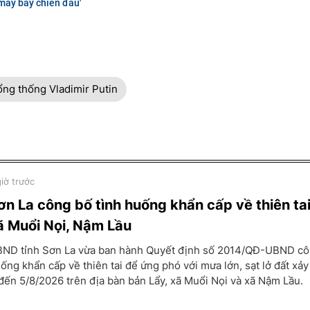
máy bay chiến đấu'
ổng thống Vladimir Putin
giờ trước
ơn La công bố tình huống khẩn cấp về thiên tai
ã Muổi Nọi, Nậm Lầu
ND tỉnh Sơn La vừa ban hành Quyết định số 2014/QĐ-UBND cô
ống khẩn cấp về thiên tai để ứng phó với mưa lớn, sạt lở đất xảy
đến 5/8/2026 trên địa bàn bản Lẩy, xã Muổi Nọi và xã Nậm Lầu.