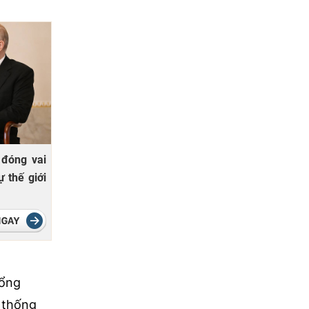
đóng vai
ự thế giới
Tổng
 thống