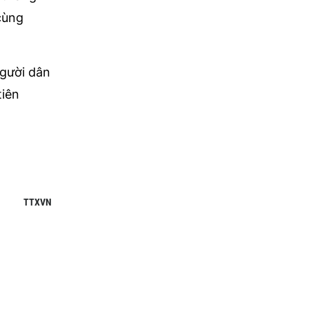
cùng
Người dân
tiên
TTXVN