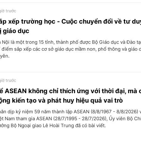
giờ trước
ắp xếp trường học - Cuộc chuyển đổi về tư du
rị giáo dục
 Nội là một trong 15 tỉnh, thành phố được Bộ Giáo dục và Đào t
í điểm sắp xếp các cơ sở giáo dục mầm non, phổ thông và giáo 
yên.
giờ trước
ể ASEAN không chỉ thích ứng với thời đại, mà 
ộng kiến tạo và phát huy hiệu quả vai trò
ân dịp kỷ niệm 59 năm thành lập ASEAN (8/8/1967 - 8/8/2026) 
ệt Nam tham gia ASEAN (28/7/1995 - 28/7/2026), Ủy viên Bộ Chí
ưởng Bộ Ngoại giao Lê Hoài Trung đã có bài viết.