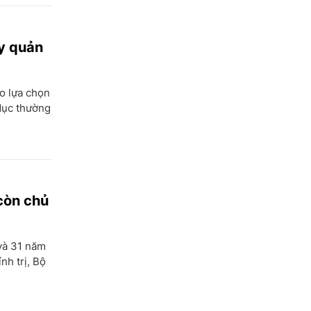
y quản
ạo lựa chọn
dục thường
còn chủ
và 31 năm
nh trị, Bộ