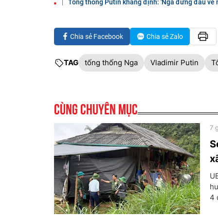
Tổng thống Putin khẳng định: 'Nga đứng đầu về 
Chia sẻ Facebook
Chia sẻ Zalo
TAG
tống thống Nga
Vladimir Putin
T
Cùng chuyên mục
7 
S
x
UB
hu
4 