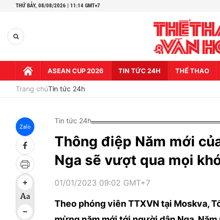
THỨ BẢY,
08/08/2026 | 11:14 GMT+7
ASEAN CUP 2026
TIN TỨC 24H
THỂ THAO
Trang chủ
Tin tức 24h
Tin tức 24h
Zalo
Thông điệp Năm mới của 
Nga sẽ vượt qua mọi kh
01/01/2023 09:02 GMT+7
Theo phóng viên TTXVN tại Moskva, Tổn
mừng năm mới tới người dân Nga. Năm n