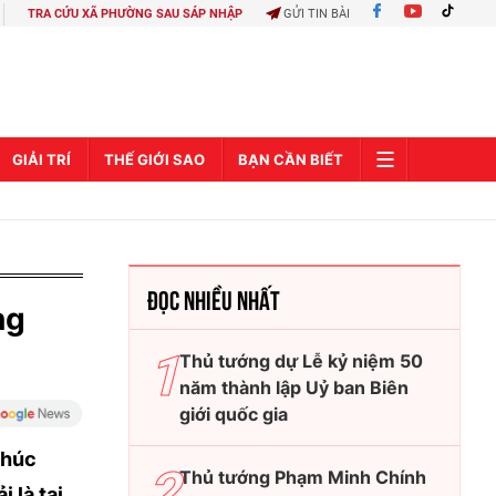
TRA CỨU XÃ PHƯỜNG SAU SÁP NHẬP
GỬI TIN BÀI
GIẢI TRÍ
THẾ GIỚI SAO
BẠN CẦN BIẾT
ĐỌC NHIỀU NHẤT
ng
Thủ tướng dự Lễ kỷ niệm 50
năm thành lập Uỷ ban Biên
giới quốc gia
chúc
Thủ tướng Phạm Minh Chính
 là tại