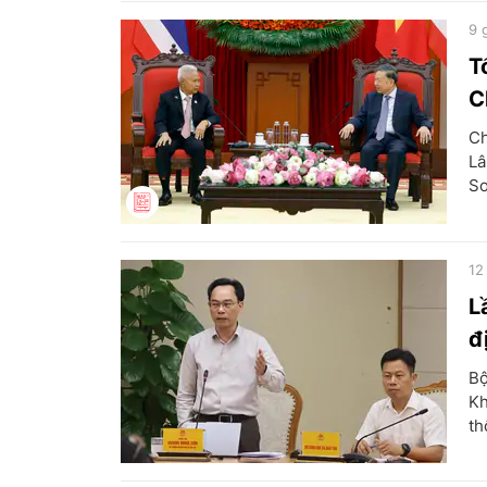
9 
T
C
Ch
Lâ
So
12
L
đ
Bộ
Kh
th