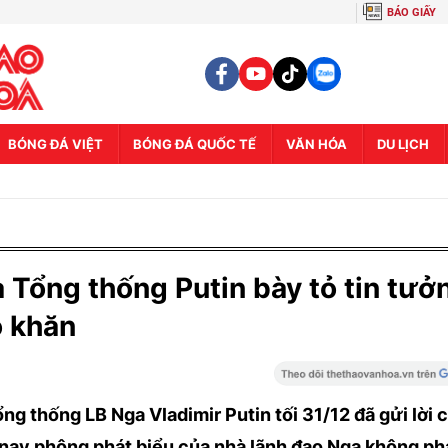
BÁO GIẤY
BÓNG ĐÁ VIỆT
BÓNG ĐÁ QUỐC TẾ
VĂN HÓA
DU LỊCH
Tổng thống Putin bày tỏ tin tưở
ó khăn
g thống LB Nga Vladimir Putin tối 31/12 đã gửi lời 
ay phông phát biểu của nhà lãnh đạo Nga không phải