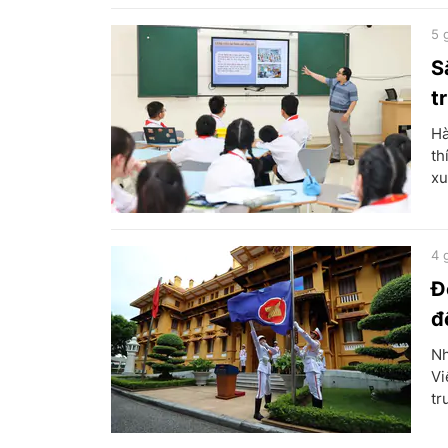
5 
S
t
Hà
th
xu
4 
Đ
đ
Nh
Vi
tr