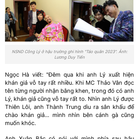
NSND Công Lý ở hậu trường ghi hình "Táo quân 2023". Ảnh:
Lương Duy Tiến
Ngọc Hà viết: "Đêm qua khi anh Lý xuất hiện
khán giả vỗ tay rất nhiều. Khi MC Thảo Vân đọc
tên từng người nhận bằng khen, trong đó có anh
Lý, khán giả cũng vỗ tay rất to. Nhìn anh Lý được
Thiên Lôi, anh Thành Trung dìu ra sân khấu để
chào khán giả… mình nhìn bên cánh gà cũng
muốn khóc.
Anh Xuân Bắc có nói với mình phía sau hậu