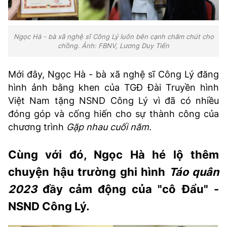
Ngọc Hà - bà xã nghệ sĩ Công Lý luôn bên cạnh chăm chút cho
chồng. Ảnh: FBNV, Lương Duy Tiến
Mới đây, Ngọc Hà - bà xã nghệ sĩ Công Lý đăng
hình ảnh bằng khen của TGĐ Đài Truyền hình
Việt Nam tặng NSND Công Lý vì đã có nhiều
đóng góp và cống hiến cho sự thành công của
chương trình
Gặp nhau cuối năm.
Cùng với đó, Ngọc Hà hé lộ thêm
chuyện hậu trường ghi hình
Táo quân
2023
đầy cảm động của "cô Đẩu" -
NSND Công Lý.