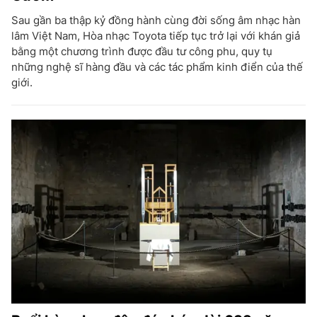
Sau gần ba thập kỷ đồng hành cùng đời sống âm nhạc hàn
lâm Việt Nam, Hòa nhạc Toyota tiếp tục trở lại với khán giả
bằng một chương trình được đầu tư công phu, quy tụ
những nghệ sĩ hàng đầu và các tác phẩm kinh điển của thế
giới.