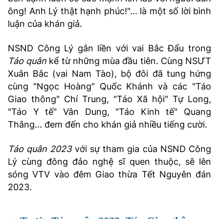
ông! Anh Lý thật hạnh phúc!"... là một số lời bình
luận của khán giả.
NSND Công Lý gắn liền với vai Bắc Đẩu trong
Táo quân
kể từ những mùa đầu tiên. Cùng NSƯT
Xuân Bắc (vai Nam Tào), bộ đôi đã tung hứng
cùng "Ngọc Hoàng" Quốc Khánh và các "Táo
Giao thông" Chí Trung, "Táo Xã hội" Tự Long,
"Táo Y tế" Vân Dung, "Táo Kinh tế" Quang
Thắng... đem đến cho khán giả nhiều tiếng cười.
Táo quân 2023
với sự tham gia của NSND Công
Lý cùng đông đảo nghệ sĩ quen thuộc, sẽ lên
sóng VTV vào đêm Giao thừa Tết Nguyên đán
2023.