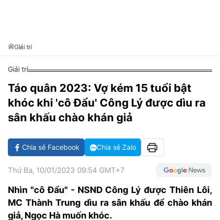
VĂN HÓA SỐNG KHỎE
ĐỌC - XEM
BÓNG ĐÁ
KẾT QUẢ
CÁC CÚP CHÂU ÂU
GOLF
GIẢI TRÍ
NHỊP ĐẬP SỨC KHỎE
DIỄN ĐÀN
VĂN HÓA
BẢNG XẾP HẠNG
DU LỊCH
PHIM
X-QUANG TIN ĐỒN
CÔNG NGHIỆP VĂN HÓA
Giải trí
GIẢI TRÍ
THẾ GIỚI SAO
TIN TỨC
Giải trí
ÂM NHẠC
VIẾT LẠI ƯỚC MƠ
Táo quân 2023: Vợ kém 15 tuổi bật
HIGHTECH
ĐIỂM ĐẾN
KBIZ
khóc khi 'cô Đẩu' Công Lý được dìu ra
TIÊU ĐIỂM - SPOTLIGHT
ẢNH
sân khấu chào khán giả
BẠN CẦN BIẾT
ẨM THỰC
Chia sẻ Facebook
Chia sẻ Zalo
INFOGRAPHIC
TƯ VẤN
E-MAGAZINE
Thứ Ba, 10/01/2023 09:54 GMT+7
ẢNH
Nhìn "cô Đẩu" - NSND Công Lý được Thiên Lôi,
MC Thành Trung dìu ra sân khấu để chào khán
BÁO GIẤY
giả, Ngọc Hà muốn khóc.