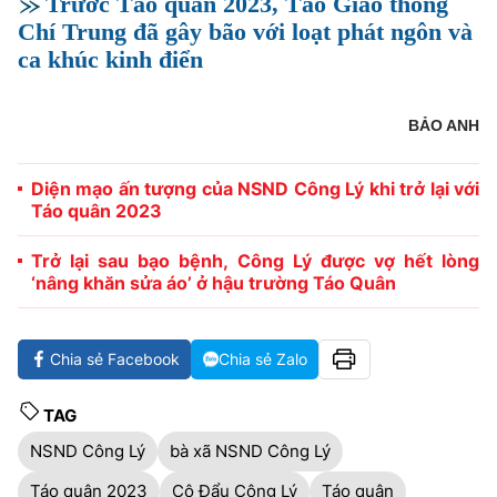
Trước Táo quân 2023, Táo Giao thông
Chí Trung đã gây bão với loạt phát ngôn và
ca khúc kinh điển
BẢO ANH
Diện mạo ấn tượng của NSND Công Lý khi trở lại với
Táo quân 2023
Trở lại sau bạo bệnh, Công Lý được vợ hết lòng
‘nâng khăn sửa áo’ ở hậu trường Táo Quân
Chia sẻ Facebook
Chia sẻ Zalo
TAG
NSND Công Lý
bà xã NSND Công Lý
Táo quân 2023
Cô Đẩu Công Lý
Táo quân