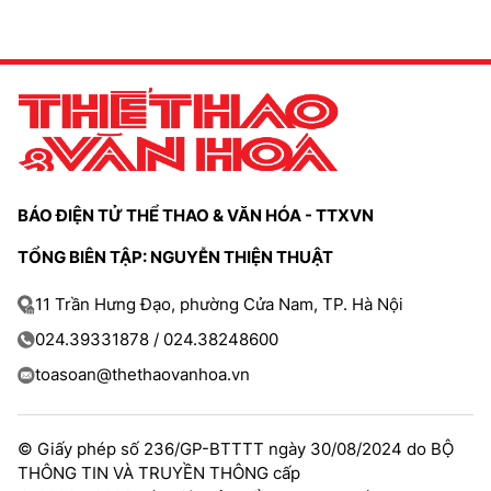
BÁO ĐIỆN TỬ THỂ THAO & VĂN HÓA - TTXVN
TỔNG BIÊN TẬP: NGUYỄN THIỆN THUẬT
11 Trần Hưng Đạo, phường Cửa Nam, TP. Hà Nội
024.39331878 / 024.38248600
toasoan@thethaovanhoa.vn
© Giấy phép số 236/GP-BTTTT ngày 30/08/2024 do BỘ
THÔNG TIN VÀ TRUYỀN THÔNG cấp