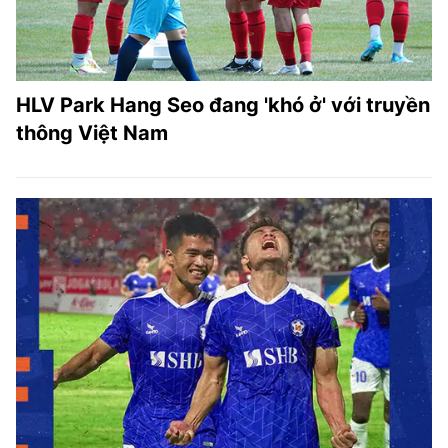
HLV Park Hang Seo đang 'khó ở' với truyền
thông Việt Nam