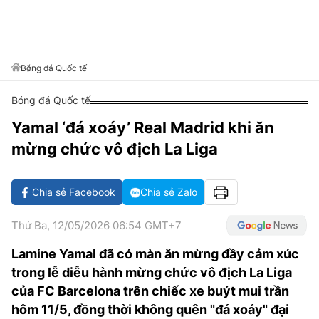
VĂN HÓA SỐNG KHỎE
ĐỌC - XEM
BÓNG ĐÁ
KẾT QUẢ
CÁC CÚP CHÂU ÂU
GOLF
GIẢI TRÍ
NHỊP ĐẬP SỨC KHỎE
DIỄN ĐÀN
VĂN HÓA
BẢNG XẾP HẠNG
DU LỊCH
PHIM
X-QUANG TIN ĐỒN
CÔNG NGHIỆP VĂN HÓA
Bóng đá Quốc tế
GIẢI TRÍ
THẾ GIỚI SAO
TIN TỨC
Bóng đá Quốc tế
ÂM NHẠC
VIẾT LẠI ƯỚC MƠ
Yamal ‘đá xoáy’ Real Madrid khi ăn
HIGHTECH
ĐIỂM ĐẾN
KBIZ
mừng chức vô địch La Liga
TIÊU ĐIỂM - SPOTLIGHT
ẢNH
BẠN CẦN BIẾT
Chia sẻ Facebook
Chia sẻ Zalo
ẨM THỰC
INFOGRAPHIC
Thứ Ba, 12/05/2026 06:54 GMT+7
TƯ VẤN
E-MAGAZINE
Lamine Yamal đã có màn ăn mừng đầy cảm xúc
trong lễ diễu hành mừng chức vô địch La Liga
ẢNH
của FC Barcelona trên chiếc xe buýt mui trần
BÁO GIẤY
hôm 11/5, đồng thời không quên "đá xoáy" đại