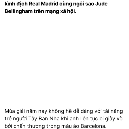
kình địch Real Madrid cùng ngôi sao Jude
TRA CỨU PHƯỜNG XÃ
Bellingham trên mạng xã hội.
CỐNG HIẾN
BÙI XUÂN PHÁI
TIỆN ÍCH
LIÊN HỆ QUẢNG CÁO
Hotline: 0981.119.189
Điện thoại: 024.38254756
MẠNG XÃ HỘI
Mùa giải năm nay không hề dễ dàng với tài năng
trẻ người Tây Ban Nha khi anh liên tục bị giày vò
bởi chấn thương trong màu áo Barcelona.