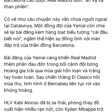
Barcelona cáo buộc Real Madrid luôn "ăn vạ và
than phiền".
Có vẻ như câu chuyện này vẫn chưa nguôi ngoai
tại Catalunya. Một đồng đội của Yamal còn chia
sẻ lại bài đăng kèm hàng loạt biểu tượng "cái đầu
biết nói", ngầm thể hiện sự đồng tình với màn
đáp trả của thần đồng Barcelona.
Bài đăng của Yamal càng khiến Real Madrid
thêm phần đau đớn trong bối cảnh đội bóng
Hoàng gia trải qua mùa giải hỗn loạn và trắng
tay hoàn toàn. Sau chiến thắng El Clasico hồi
mùa thu, tình hình ở Bernabeu liên tục rơi vào
khủng hoảng.
HLV Xabi Alonso đã bị sa thải, phòng thay đồ
xuất hiện nhiều rạn nứt, còn Kylian Mbappe trở