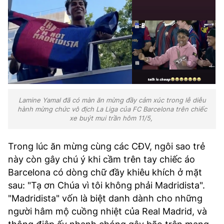
Lamine Yamal đã có màn ăn mừng đầy cảm xúc trong lễ diễu
hành mừng chức vô địch La Liga của FC Barcelona trên chiếc
xe buýt mui trần hôm 11/5,
Trong lúc ăn mừng cùng các CĐV, ngôi sao trẻ
này còn gây chú ý khi cầm trên tay chiếc áo
Barcelona có dòng chữ đầy khiêu khích ở mặt
sau: "Tạ ơn Chúa vì tôi không phải Madridista".
"Madridista" vốn là biệt danh dành cho những
người hâm mộ cuồng nhiệt của Real Madrid, và