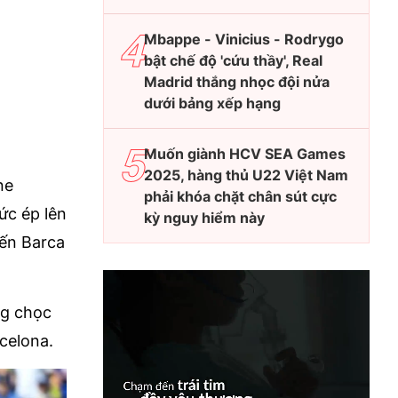
Mbappe - Vinicius - Rodrygo
bật chế độ 'cứu thầy', Real
Madrid thắng nhọc đội nửa
dưới bảng xếp hạng
Muốn giành HCV SEA Games
2025, hàng thủ U22 Việt Nam
ne
phải khóa chặt chân sút cực
ức ép lên
kỳ nguy hiểm này
iến Barca
ng chọc
celona.