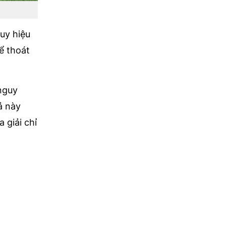
uy hiệu
ể thoát
 nguy
ả này
 giải chỉ