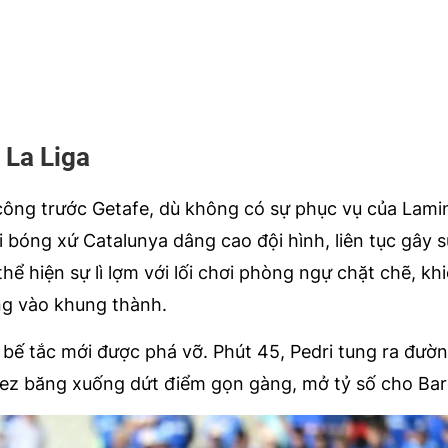
 La Liga
ông trước Getafe, dù không có sự phục vụ của Lami
i bóng xứ Catalunya dâng cao đội hình, liên tục gây s
hể hiện sự lì lợm với lối chơi phòng ngự chặt chẽ, kh
ng vào khung thành.
 bế tắc mới được phá vỡ. Phút 45, Pedri tung ra đườ
opez băng xuống dứt điểm gọn gàng, mở tỷ số cho Bar