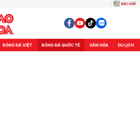
BÁO GIẤY
BÓNG ĐÁ VIỆT
BÓNG ĐÁ QUỐC TẾ
VĂN HÓA
DU LỊCH