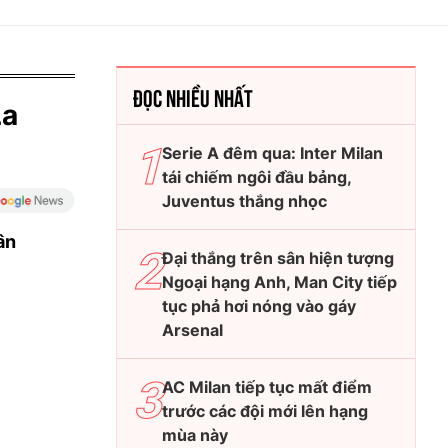
ĐỌC NHIỀU NHẤT
La
Serie A đêm qua: Inter Milan
tái chiếm ngôi đầu bảng,
Juventus thắng nhọc
ân
Đại thắng trên sân hiện tượng
Ngoại hạng Anh, Man City tiếp
tục phả hơi nóng vào gáy
Arsenal
AC Milan tiếp tục mất điểm
trước các đội mới lên hạng
mùa này