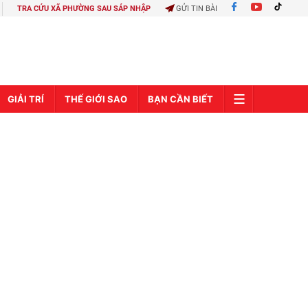
TRA CỨU XÃ PHƯỜNG SAU SÁP NHẬP
GỬI TIN BÀI
GIẢI TRÍ
THẾ GIỚI SAO
BẠN CẦN BIẾT