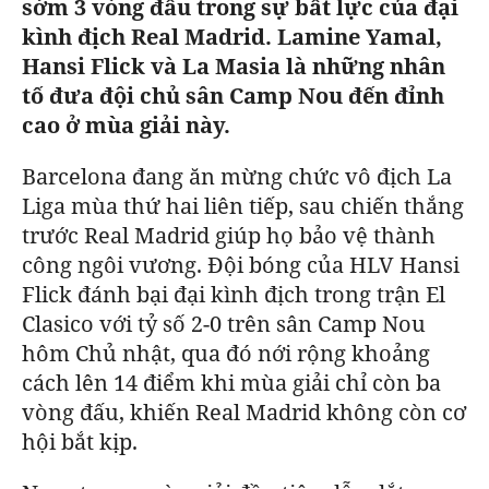
sớm 3 vòng đấu trong sự bất lực của đại
BÁO GIẤY
kình địch Real Madrid. Lamine Yamal,
Hansi Flick và La Masia là những nhân
TRA CỨU PHƯỜNG XÃ
tố đưa đội chủ sân Camp Nou đến đỉnh
CỐNG HIẾN
cao ở mùa giải này.
BÙI XUÂN PHÁI
Barcelona đang ăn mừng chức vô địch La
Liga mùa thứ hai liên tiếp, sau chiến thắng
TIỆN ÍCH
trước Real Madrid giúp họ bảo vệ thành
công ngôi vương.
Đội bóng của HLV Hansi
LIÊN HỆ QUẢNG CÁO
Flick đánh bại đại kình địch trong trận El
Clasico với tỷ số 2-0 trên sân Camp Nou
Hotline: 0981.119.189
hôm Chủ nhật, qua đó nới rộng khoảng
Điện thoại: 024.38254756
cách lên 14 điểm khi mùa giải chỉ còn ba
vòng đấu, khiến Real Madrid không còn cơ
MẠNG XÃ HỘI
hội bắt kịp.