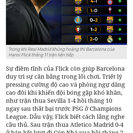
Trong khi Real Madrid khủng hoảng thì Barcelona của
Hansi Flick thắng 11 trận liên tiếp
Sự điềm tĩnh của Flick còn giúp
Barcelona
duy trì sự cân bằng trong lối chơi. Triết lý
pressing cường độ cao và phòng ngự dâng
cao đôi khi khiến đội bóng gặp khó khăn,
như trận thua Sevilla 1-4 hồi tháng 10
ngay sau thất bại trước PSG ở Champions
Leagu
e.
Dẫu vậy, Flick biết cách lắng nghe
cầu thủ. Sau trận thua Atletico Madrid 0-4
ở bán kết lượt đi Cúp Nhà vua hồi tháng 2,