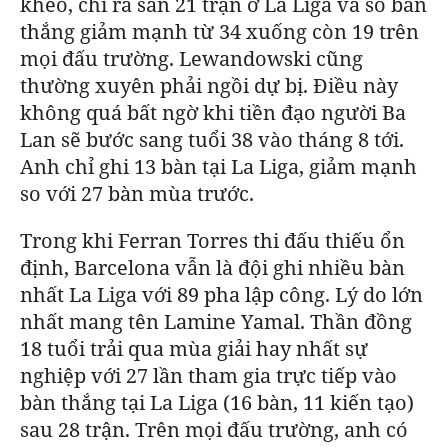
kheo, chỉ ra sân 21 trận ở La Liga và số bàn
thắng giảm mạnh từ 34 xuống còn 19 trên
mọi đấu trường.
Lewandowski cũng
thường xuyên phải ngồi dự bị. Điều này
không quá bất ngờ khi tiền đạo người Ba
Lan sẽ bước sang tuổi 38 vào tháng 8 tới.
Anh chỉ ghi 13 bàn tại La Liga, giảm mạnh
so với 27 bàn mùa trước.
Trong khi Ferran Torres thi đấu thiếu ổn
định,
Barcelona
vẫn là đội ghi nhiều bàn
nhất La Liga với 89 pha lập công. Lý do lớn
nhất mang tên Lamine Yamal.
Thần đồng
18 tuổi trải qua mùa giải hay nhất sự
nghiệp với 27 lần tham gia trực tiếp vào
bàn thắng tại La Liga (16 bàn, 11 kiến tạo)
sau 28 trận. Trên mọi đấu trường, anh có