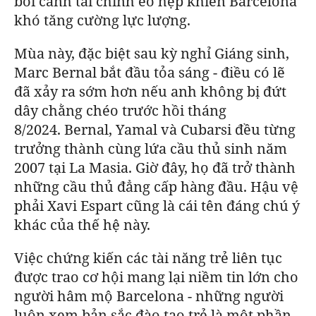
bối cảnh tài chính eo hẹp khiến
Barcelona
khó tăng cường lực lượng.
Mùa này, đặc biệt sau kỳ nghỉ Giáng sinh,
Marc Bernal bắt đầu tỏa sáng - điều có lẽ
đã xảy ra sớm hơn nếu anh không bị đứt
dây chằng chéo trước hồi tháng
8/2024.
Bernal, Yamal và Cubarsi đều từng
trưởng thành cùng lứa cầu thủ sinh năm
2007 tại La Masia. Giờ đây, họ đã trở thành
những cầu thủ đẳng cấp hàng đầu. Hậu vệ
phải Xavi Espart cũng là cái tên đáng chú ý
khác của thế hệ này.
Việc chứng kiến các tài năng trẻ liên tục
được trao cơ hội mang lại niềm tin lớn cho
người hâm mộ
Barcelona
- những người
luôn xem bản sắc đào tạo trẻ là một phần