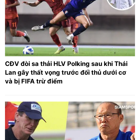
TRA CỨU PHƯỜNG XÃ
CỐNG HIẾN
BÙI XUÂN PHÁI
TIỆN ÍCH
LIÊN HỆ QUẢNG CÁO
CĐV đòi sa thải HLV Polking sau khi Thái
Lan gây thất vọng trước đối thủ dưới cơ
Hotline: 0981.119.189
và bị FIFA trừ điểm
Điện thoại: 024.38254756
MẠNG XÃ HỘI