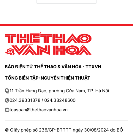
BÁO ĐIỆN TỬ THỂ THAO & VĂN HÓA - TTXVN
TỔNG BIÊN TẬP: NGUYỄN THIỆN THUẬT
11 Trần Hưng Đạo, phường Cửa Nam, TP. Hà Nội
024.39331878 / 024.38248600
toasoan@thethaovanhoa.vn
© Giấy phép số 236/GP-BTTTT ngày 30/08/2024 do BỘ