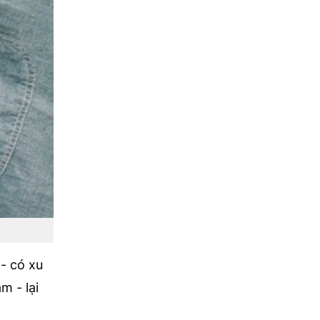
- có xu
m - lại