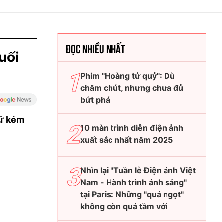
ĐỌC NHIỀU NHẤT
uối
Phim "Hoàng tử quỷ": Dù
chăm chút, nhưng chưa đủ
bứt phá
nữ kém
10 màn trình diễn điện ảnh
xuất sắc nhất năm 2025
Nhìn lại "Tuần lễ Điện ảnh Việt
Nam - Hành trình ánh sáng"
tại Paris: Những "quả ngọt"
không còn quá tầm với