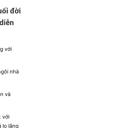
ối đời
 diễn
g với
ngôi nhà
ền và
 với
 lo lắng