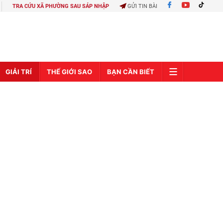
TRA CỨU XÃ PHƯỜNG SAU SÁP NHẬP
GỬI TIN BÀI
GIẢI TRÍ
THẾ GIỚI SAO
BẠN CẦN BIẾT