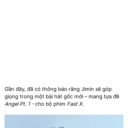
TRA CỨU PHƯỜNG XÃ
CỐNG HIẾN
BÙI XUÂN PHÁI
TIỆN ÍCH
LIÊN HỆ QUẢNG CÁO
Hotline: 0981.119.189
Điện thoại: 024.38254756
Gần đây, đã có thông báo rằng Jimin sẽ góp
giọng trong một bài hát gốc mới – mang tựa đề
MẠNG XÃ HỘI
Angel Pt. 1 -
cho bộ phim
Fast X.