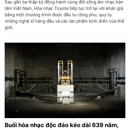
Sau gần ba thập kỷ đồng hành cùng đời sống âm nhạc hàn
lâm Việt Nam, Hòa nhạc Toyota tiếp tục trở lại với khán giả
bằng một chương trình được đầu tư công phu, quy tụ
những nghệ sĩ hàng đầu và các tác phẩm kinh điển của thế
giới.
Buổi hòa nhạc độc đáo kéo dài 639 năm,