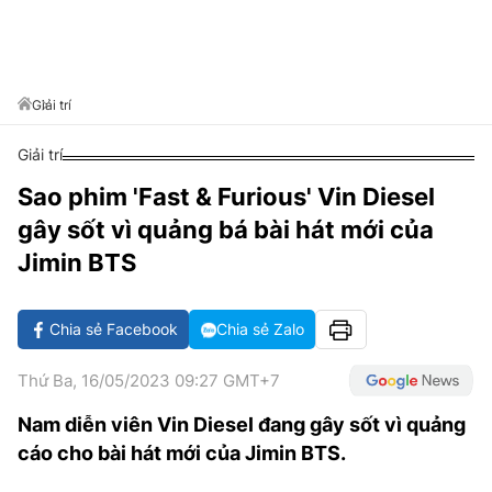
VĂN HÓA SỐNG KHỎE
ĐỌC - XEM
BÓNG ĐÁ
KẾT QUẢ
CÁC CÚP CHÂU ÂU
GOLF
GIẢI TRÍ
NHỊP ĐẬP SỨC KHỎE
DIỄN ĐÀN
VĂN HÓA
BẢNG XẾP HẠNG
DU LỊCH
PHIM
X-QUANG TIN ĐỒN
CÔNG NGHIỆP VĂN HÓA
Giải trí
GIẢI TRÍ
THẾ GIỚI SAO
TIN TỨC
Giải trí
ÂM NHẠC
VIẾT LẠI ƯỚC MƠ
Sao phim 'Fast & Furious' Vin Diesel
HIGHTECH
ĐIỂM ĐẾN
KBIZ
gây sốt vì quảng bá bài hát mới của
TIÊU ĐIỂM - SPOTLIGHT
ẢNH
Jimin BTS
BẠN CẦN BIẾT
ẨM THỰC
Chia sẻ Facebook
Chia sẻ Zalo
INFOGRAPHIC
TƯ VẤN
E-MAGAZINE
Thứ Ba, 16/05/2023 09:27 GMT+7
ẢNH
Nam diễn viên Vin Diesel đang gây sốt vì quảng
cáo cho bài hát mới của Jimin BTS.
BÁO GIẤY