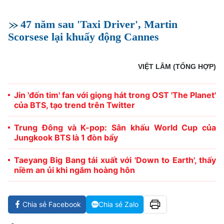
47 năm sau 'Taxi Driver', Martin
Scorsese lại khuấy động Cannes
VIỆT LÂM (TỔNG HỢP)
Jin 'đốn tim' fan với giọng hát trong OST 'The Planet'
của BTS, tạo trend trên Twitter
Trung Đông và K-pop: Sân khấu World Cup của
Jungkook BTS là 1 đòn bẩy
Taeyang Big Bang tái xuất với 'Down to Earth', thấy
niềm an ủi khi ngắm hoàng hôn
Chia sẻ Facebook
Chia sẻ Zalo