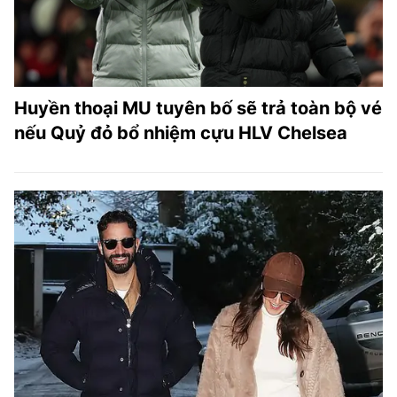
Huyền thoại MU tuyên bố sẽ trả toàn bộ vé
nếu Quỷ đỏ bổ nhiệm cựu HLV Chelsea