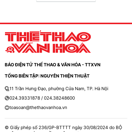
BÁO ĐIỆN TỬ THỂ THAO & VĂN HÓA - TTXVN
TỔNG BIÊN TẬP: NGUYỄN THIỆN THUẬT
11 Trần Hưng Đạo, phường Cửa Nam, TP. Hà Nội
024.39331878 / 024.38248600
toasoan@thethaovanhoa.vn
© Giấy phép số 236/GP-BTTTT ngày 30/08/2024 do BỘ