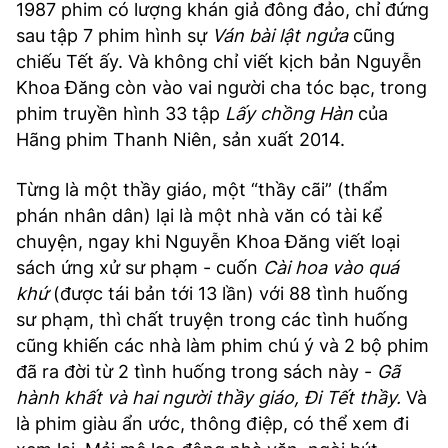
1987 phim có lượng khán giả đông đảo, chỉ đứng
sau tập 7 phim hình sự
Ván bài lật ngửa
cũng
chiếu Tết ấy. Và không chỉ viết kịch bản Nguyễn
Khoa Đăng còn vào vai người cha tóc bạc, trong
phim truyền hình 33 tập
Lấy chồng Hàn
của
Hãng phim Thanh Niên, sản xuất 2014.
Từng là một thầy giáo, một “thầy cãi” (thẩm
phán nhân dân) lại là một nhà văn có tài kể
chuyện, ngay khi Nguyễn Khoa Đăng viết loại
sách ứng xử sư phạm - cuốn
Cài hoa vào quá
khứ
(được tái bản tới 13 lần) với 88 tình huống
sư phạm, thì chất truyện trong các tình huống
cũng khiến các nhà làm phim chú ý và 2 bộ phim
đã ra đời từ 2 tình huống trong sách này -
Gã
hành khất và hai người thầy giáo, Đi Tết thầy.
Và
là phim giàu ẩn ước, thông điệp, có thể xem đi