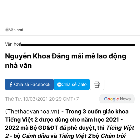
VĂN HÓA SỐNG KHỎE
ĐỌC - XEM
BÓNG ĐÁ
KẾT QUẢ
CÁC CÚP CHÂU ÂU
GOLF
GIẢI TRÍ
NHỊP ĐẬP SỨC KHỎE
DIỄN ĐÀN
VĂN HÓA
BẢNG XẾP HẠNG
DU LỊCH
PHIM
X-QUANG TIN ĐỒN
CÔNG NGHIỆP VĂN HÓA
Văn hoá
GIẢI TRÍ
THẾ GIỚI SAO
TIN TỨC
Văn hoá
ÂM NHẠC
VIẾT LẠI ƯỚC MƠ
Nguyễn Khoa Đăng mải mê lao động
HIGHTECH
ĐIỂM ĐẾN
KBIZ
nhà văn
TIÊU ĐIỂM - SPOTLIGHT
ẢNH
BẠN CẦN BIẾT
Chia sẻ Facebook
Chia sẻ Zalo
ẨM THỰC
INFOGRAPHIC
Thứ Tư, 10/03/2021 20:29 GMT+7
TƯ VẤN
E-MAGAZINE
(Thethaovanhoa.vn) -
Trong 3 cuốn giáo khoa
Tiếng Việt 2 được dùng cho năm học 2021 -
ẢNH
2022 mà Bộ GD&ĐT đã phê duyệt, thì
Tiếng Việt
BÁO GIẤY
2
- bộ
Cánh diều
và
Tiếng Việt 2
bộ
Chân trời