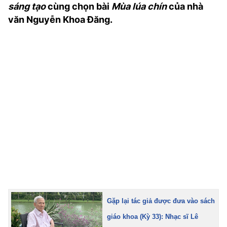
sáng tạo
cùng chọn bài
Mùa lúa chín
của nhà
TRA CỨU PHƯỜNG XÃ
văn Nguyễn Khoa Đăng.
CỐNG HIẾN
BÙI XUÂN PHÁI
TIỆN ÍCH
LIÊN HỆ QUẢNG CÁO
Hotline: 0981.119.189
Điện thoại: 024.38254756
MẠNG XÃ HỘI
Gặp lại tác giả được đưa vào sách
giáo khoa (Kỳ 33): Nhạc sĩ Lê