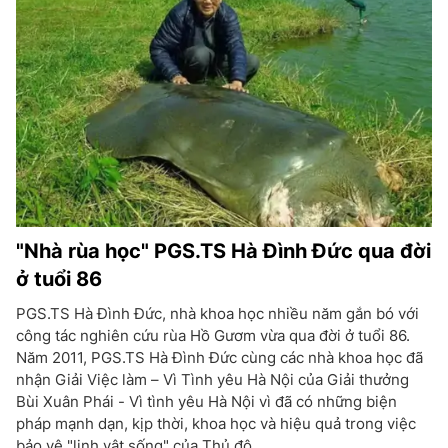
"Nhà rùa học" PGS.TS Hà Đình Đức qua đời
ở tuổi 86
PGS.TS Hà Đình Đức, nhà khoa học nhiều năm gắn bó với
công tác nghiên cứu rùa Hồ Gươm vừa qua đời ở tuổi 86.
Năm 2011, PGS.TS Hà Đình Đức cùng các nhà khoa học đã
nhận Giải Việc làm – Vì Tình yêu Hà Nội của Giải thưởng
Bùi Xuân Phái - Vì tình yêu Hà Nội vì đã có những biện
pháp mạnh dạn, kịp thời, khoa học và hiệu quả trong việc
bảo vệ "linh vật sống" của Thủ đô.