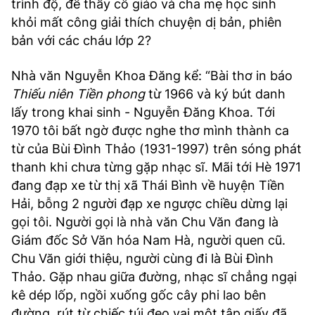
trình độ, để thầy cô giáo và cha mẹ học sinh
khỏi mất công giải thích chuyện dị bản, phiên
bản với các cháu lớp 2?
Nhà văn Nguyễn Khoa Đăng kể: “Bài thơ in báo
Thiếu niên Tiền phong
từ 1966 và ký bút danh
lấy trong khai sinh - Nguyễn Đăng Khoa. Tới
1970 tôi bất ngờ được nghe thơ mình thành ca
từ của Bùi Đình Thảo (1931-1997) trên sóng phát
thanh khi chưa từng gặp nhạc sĩ. Mãi tới Hè 1971
đang đạp xe từ thị xã Thái Bình về huyện Tiền
Hải, bỗng 2 người đạp xe ngược chiều dừng lại
gọi tôi. Người gọi là nhà văn Chu Văn đang là
Giám đốc Sở Văn hóa Nam Hà, người quen cũ.
Chu Văn giới thiệu, người cùng đi là Bùi Đình
Thảo. Gặp nhau giữa đường, nhạc sĩ chẳng ngại
kê dép lốp, ngồi xuống gốc cây phi lao bên
đường, rút từ chiếc túi đeo vai một tập giấy đã