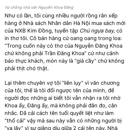
Vợ chồng nhà văn Nguyễn Khoa Đăng
Như có lần, tôi cùng nhiều người rồng rắn xếp
hàng ở Nhà sách Nhân dân Hà Nội mua sách mới
của NXB Kim Đồng, tuyển tập
Chú ngựa bay,
có
in thơ tôi. Cô bán hàng cứ oang oang trong loa:
“Trong cuốn này có thơ của Nguyễn Đăng Khoa
chứ không phải Trần Đăng Khoa” cứ như cảnh
báo thực khách, món này là “giả cầy” chứ không
phải thịt chó thật.
Lại thêm chuyên vợ tôi “liên lụy” vì văn chương
của tôi, thế là tôi đổi ngược tên của mình, để
người đọc những ai biết tôi vẫn nhận ra tôi nhờ
Khoa ấy, Đăng ấy, mà không phải đắn đo, cân
nhắc. Đã cải cách tên tuổi quyết liệt như làm
“thổ cải” vậy mà sau này vẫn có những người bị
“vạ lây” vì sự giằng díu giữa 2 cái tên này. Nhà