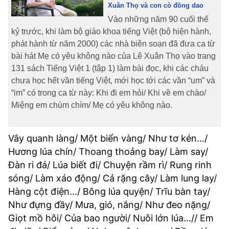
Xuân Thọ và con cò đồng dao
Vào những năm 90 cuối thế
kỷ trước, khi làm bộ giáo khoa tiếng Việt (bộ hiện hành,
phát hành từ năm 2000) các nhà biên soạn đã đưa ca từ
bài hát Mẹ có yêu không nào của Lê Xuân Thọ vào trang
131 sách Tiếng Việt 1 (tập 1) làm bài đọc, khi các cháu
chưa học hết vần tiếng Việt, mới học tới các vần “um” và
“im” có trong ca từ này: Khi đi em hỏi/ Khi về em chào/
Miệng em chúm chím/ Mẹ có yêu không nào.
Vây quanh làng/ Một biển vàng/ Như tơ kén…/
Hương lúa chín/ Thoang thoảng bay/ Làm say/
Đàn ri đá/ Lúa biết đi/ Chuyện rầm rì/ Rung rinh
sóng/ Làm xáo động/ Cả rặng cây/ Làm lung lay/
Hàng cột điện.../ Bông lúa quyện/ Trĩu bàn tay/
Như đựng đầy/ Mưa, gió, nắng/ Như đeo nặng/
Giọt mồ hôi/ Của bao người/ Nuôi lớn lúa…// Em