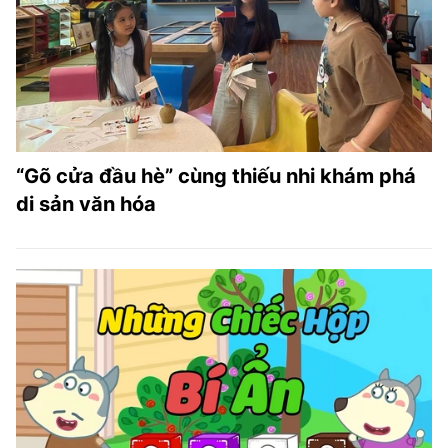
TRA CỨU PHƯỜNG XÃ
CỐNG HIẾN
BÙI XUÂN PHÁI
TIỆN ÍCH
“Gõ cửa đầu hè” cùng thiếu nhi khám phá
LIÊN HỆ QUẢNG CÁO
di sản văn hóa
Hotline: 0981.119.189
Điện thoại: 024.38254756
MẠNG XÃ HỘI