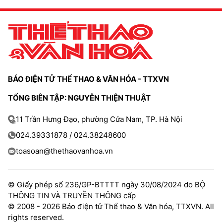
BÁO ĐIỆN TỬ THỂ THAO & VĂN HÓA - TTXVN
TỔNG BIÊN TẬP: NGUYỄN THIỆN THUẬT
11 Trần Hưng Đạo, phường Cửa Nam, TP. Hà Nội
024.39331878 / 024.38248600
toasoan@thethaovanhoa.vn
© Giấy phép số 236/GP-BTTTT ngày 30/08/2024 do BỘ
THÔNG TIN VÀ TRUYỀN THÔNG cấp
© 2008 - 2026 Báo điện tử Thể thao & Văn hóa, TTXVN. All
rights reserved.