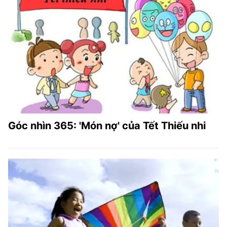
Góc nhìn 365: 'Món nợ' của Tết Thiếu nhi