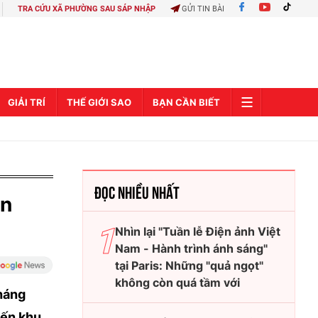
TRA CỨU XÃ PHƯỜNG SAU SÁP NHẬP
GỬI TIN BÀI
GIẢI TRÍ
THẾ GIỚI SAO
BẠN CẦN BIẾT
ĐỌC NHIỀU NHẤT
ân
Nhìn lại "Tuần lễ Điện ảnh Việt
Nam - Hành trình ánh sáng"
tại Paris: Những "quả ngọt"
không còn quá tầm với
kháng
iến khu,