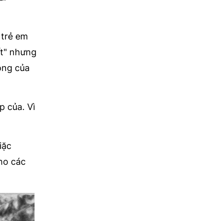
 trẻ em
ất" nhưng
công của
p của. Vì
iặc
ho các