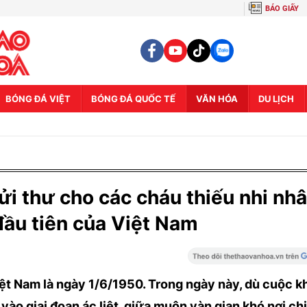
BÁO GIẤY
BÓNG ĐÁ VIỆT
BÓNG ĐÁ QUỐC TẾ
VĂN HÓA
DU LỊCH
ửi thư cho các cháu thiếu nhi nh
đầu tiên của Việt Nam
iệt Nam là ngày 1/6/1950. Trong ngày này, dù cuộc 
o giai đoạn ác liệt, giữa muôn vàn gian khó nơi ch