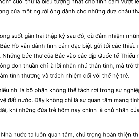
hôn" cuối thư là biểu tượng nhất cho tình cảm vượt l
thương của một người ông dành cho những đứa cháu t
trong suốt gần hai thập kỷ sau đó, dù đảm nhiệm nhữ
Bác Hồ vẫn dành tình cảm đặc biệt gửi tới các thiếu n
 Những bức thư của Bác vào các dịp Quốc tế Thiếu n
ông đơn thuần chỉ là lời nhắn nhủ thân tình, mà trở 
m tình thương và trách nhiệm đối với thế hệ trẻ.
hiếu nhi là bộ phận không thể tách rời trong sự nghi
 vệ đất nước. Đây không chỉ là sự quan tâm mang tín
 dài, khi những đứa trẻ hôm nay chính là chủ nhân củ
Nhà nước ta luôn quan tâm, chú trọng hoàn thiện th