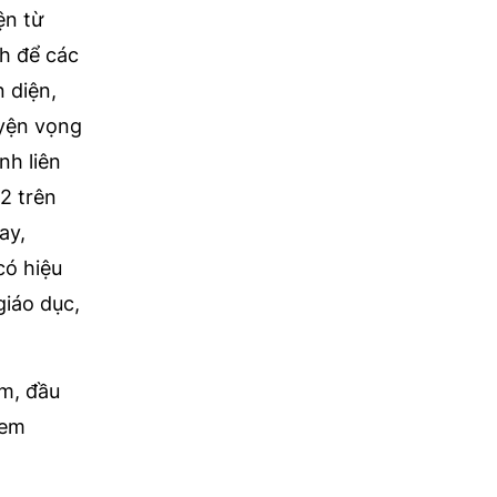
ện từ
nh để các
n diện,
uyện vọng
nh liên
 2 trên
ay,
có hiệu
giáo dục,
âm, đầu
 em