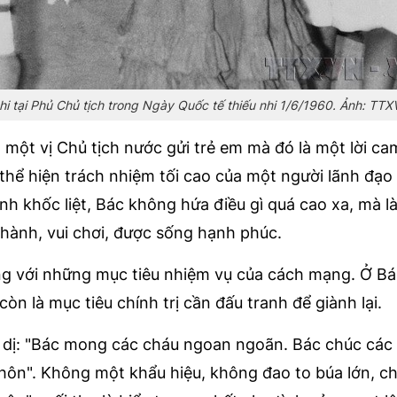
hi tại Phủ Chủ tịch trong Ngày Quốc tế thiếu nhi 1/6/1960. Ảnh: TT
 một vị Chủ tịch nước gửi trẻ em mà đó là một lời ca
 thể hiện trách nhiệm tối cao của một người lãnh đạo 
nh khốc liệt, Bác không hứa điều gì quá cao xa, mà 
hành, vui chơi, được sống hạnh phúc.
g với những mục tiêu nhiệm vụ của cách mạng. Ở Bá
òn là mục tiêu chính trị cần đấu tranh để giành lại.
 dị: "Bác mong các cháu ngoan ngoãn. Bác chúc các
hôn". Không một khẩu hiệu, không đao to búa lớn, chỉ