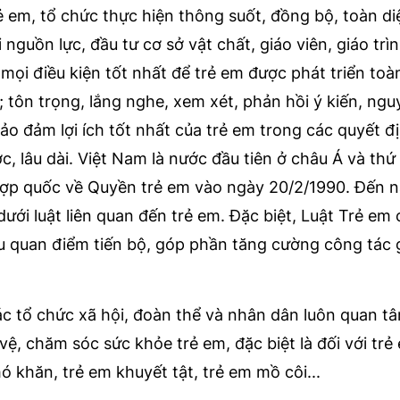
ẻ em, tổ chức thực hiện thông suốt, đồng bộ, toàn di
nguồn lực, đầu tư cơ sở vật chất, giáo viên, giáo trì
 mọi điều kiện tốt nhất để trẻ em được phát triển toà
 tôn trọng, lắng nghe, xem xét, phản hồi ý kiến, ng
ảo đảm lợi ích tốt nhất của trẻ em trong các quyết đị
ợc, lâu dài. Việt Nam là nước đầu tiên ở châu Á và thứ
hợp quốc về Quyền trẻ em vào ngày 20/2/1990. Đến n
ưới luật liên quan đến trẻ em. Đặc biệt, Luật Trẻ em 
ều quan điểm tiến bộ, góp phần tăng cường công tác 
c tổ chức xã hội, đoàn thể và nhân dân luôn quan t
vệ, chăm sóc sức khỏe trẻ em, đặc biệt là đối với trẻ
 khăn, trẻ em khuyết tật, trẻ em mồ côi...