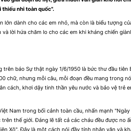
 thiếu nhi toàn quốc".
ần lớn dành cho các em nhỏ, mà còn là biểu tượng củ
 và lời hứa chăm lo cho các em khi kháng chiến già
g trên báo Sự thật ngày 1/6/1950 là bức thư đầu tiên
 200 chữ, nhưng mỗi câu, mỗi đoạn đều mang trong n
ân cách, khơi dậy tinh thần yêu nước và bảo vệ trẻ 
Việt Nam trong bối cảnh toàn cầu, nhấn mạnh "Ngày 
trên thế giới. Đáng lẽ tất cả các cháu đều được no 
iên Xô". Đây là một cách nói đầy tính nhân văn và kh