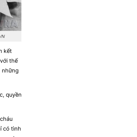
XVN
m kết
với thế
là những
c, quyền
 cháu
 có tình