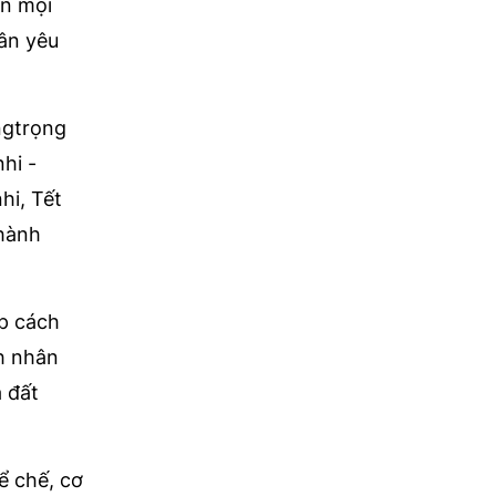
ên mọi
hân yêu
ngtrọng
hi -
hi, Tết
thành
ệp cách
h nhân
a đất
ể chế, cơ