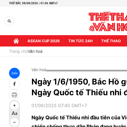
THỨ BẢY,
08/08/2026 | 01:06 GMT+7
ASEAN CUP 2026
TIN TỨC 24H
THỂ THAO
Trang chủ
Văn hoá
Văn hoá
Zalo
Ngày 1/6/1950, Bác Hồ g
Ngày Quốc tế Thiếu nhi 
01/06/2025 07:40 GMT+7
Ngày Quốc tế Thiếu nhi đầu tiên của V
chiến chống thực dân Pháp đang bước và