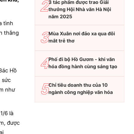
3 tác phẩm được trao Giải
thưởng Hội Nhà văn Hà Nội
năm 2025
a tình
nh thắng
Mùa Xuân nơi đảo xa qua đôi
mắt trẻ thơ
Phố đi bộ Hồ Gươm - khi văn
hóa đồng hành cùng sáng tạo
 Bác Hồ
ó sức
Chỉ tiêu doanh thu của 10
em như
ngành công nghiệp văn hóa
1/6 là
ấm, được
ai