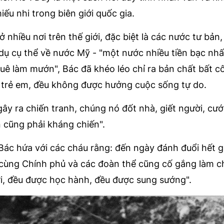
ếu nhi trong biên giới quốc gia.
nhiều nơi trên thế giới, đặc biệt là các nước tư bản,
í dụ cụ thể về nước Mỹ - "một nước nhiều tiền bạc nh
 thuê làm mướn", Bác đã khéo léo chỉ ra bản chất bất 
cả trẻ em, đều không được hưởng cuộc sống tự do.
gây ra chiến tranh, chúng nó đốt nhà, giết người, cướ
n cũng phải kháng chiến".
Bác hứa với các cháu rằng: đến ngày đánh đuổi hết g
 cùng Chính phủ và các đoàn thể cũng cố gắng làm c
i, đều được học hành, đều được sung sướng".