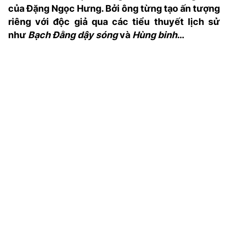
của Đặng Ngọc Hưng
. Bởi ông
từng
tạo ấn tượng
TRA CỨU PHƯỜNG XÃ
riêng với độc giả
qua
các
tiểu thuyết lịch sử
CỐNG HIẾN
như
Bạch Đằng dậy sóng
và
Hùng binh
…
BÙI XUÂN PHÁI
TIỆN ÍCH
LIÊN HỆ QUẢNG CÁO
Hotline: 0981.119.189
Điện thoại: 024.38254756
MẠNG XÃ HỘI