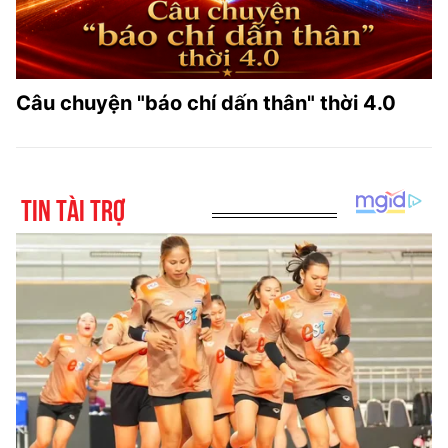
Câu chuyện "báo chí dấn thân" thời 4.0