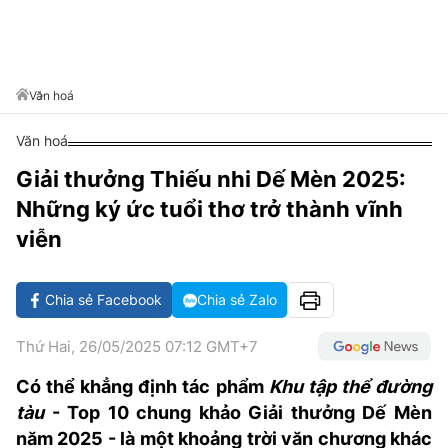
VĂN HÓA SỐNG KHỎE
ĐỌC - XEM
BÓNG ĐÁ
KẾT QUẢ
CÁC CÚP CHÂU ÂU
GOLF
GIẢI TRÍ
NHỊP ĐẬP SỨC KHỎE
DIỄN ĐÀN
VĂN HÓA
BẢNG XẾP HẠNG
DU LỊCH
PHIM
X-QUANG TIN ĐỒN
CÔNG NGHIỆP VĂN HÓA
Văn hoá
GIẢI TRÍ
THẾ GIỚI SAO
TIN TỨC
Văn hoá
ÂM NHẠC
VIẾT LẠI ƯỚC MƠ
Giải thưởng Thiếu nhi Dế Mèn 2025:
HIGHTECH
ĐIỂM ĐẾN
KBIZ
Những ký ức tuổi thơ trở thành vĩnh
TIÊU ĐIỂM - SPOTLIGHT
ẢNH
viễn
BẠN CẦN BIẾT
ẨM THỰC
Chia sẻ Facebook
Chia sẻ Zalo
INFOGRAPHIC
TƯ VẤN
E-MAGAZINE
Thứ Hai, 26/05/2025 07:12 GMT+7
ẢNH
Có thể khẳng định
tác phẩm
Khu tập thể đường
tàu
- Top 10 chung khảo Giải thưởng Dế Mèn
BÁO GIẤY
năm 2025
- là
một khoản
g
trời văn chương khác