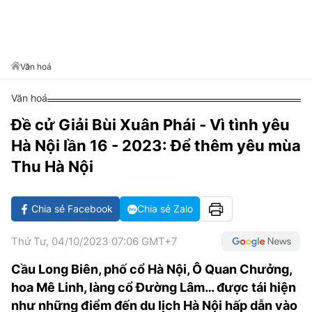
VĂN HÓA SỐNG KHỎE
ĐỌC - XEM
BÓNG ĐÁ
KẾT QUẢ
CÁC CÚP CHÂU ÂU
GOLF
GIẢI TRÍ
NHỊP ĐẬP SỨC KHỎE
DIỄN ĐÀN
VĂN HÓA
BẢNG XẾP HẠNG
DU LỊCH
PHIM
X-QUANG TIN ĐỒN
CÔNG NGHIỆP VĂN HÓA
Văn hoá
GIẢI TRÍ
THẾ GIỚI SAO
TIN TỨC
Văn hoá
ÂM NHẠC
VIẾT LẠI ƯỚC MƠ
Đề cử Giải Bùi Xuân Phái - Vì tình yêu
HIGHTECH
ĐIỂM ĐẾN
KBIZ
Hà Nội lần 16 - 2023: Để thêm yêu mùa
TIÊU ĐIỂM - SPOTLIGHT
ẢNH
Thu Hà Nội
BẠN CẦN BIẾT
ẨM THỰC
Chia sẻ Facebook
Chia sẻ Zalo
INFOGRAPHIC
TƯ VẤN
E-MAGAZINE
Thứ Tư, 04/10/2023 07:06 GMT+7
ẢNH
Cầu Long Biên, phố cổ Hà Nội, Ô Quan Chưởng,
hoa Mê Linh, làng cổ Đường Lâm… được tái hiện
BÁO GIẤY
như những điểm đến du lịch Hà Nội hấp dẫn vào