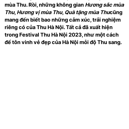
mùa Thu. Rồi, những không gian
Hương sắc mùa
TRA CỨU PHƯỜNG XÃ
Thu
,
Hương vị mùa Thu
,
Quà tặng mùa Thu
cũng
CỐNG HIẾN
mang đến biết bao những cảm xúc, trải nghiệm
riêng có của Thu Hà Nội. Tất cả đã xuất hiện
BÙI XUÂN PHÁI
trong Festival Thu Hà Nội 2023, như một cách
TIỆN ÍCH
để tôn vinh vẻ đẹp của Hà Nội mỗi độ Thu sang.
LIÊN HỆ QUẢNG CÁO
Hotline: 0981.119.189
Điện thoại: 024.38254756
MẠNG XÃ HỘI