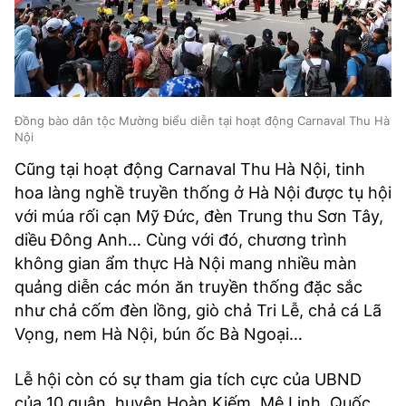
Đồng bào dân tộc Mường biểu diễn tại hoạt động Carnaval Thu Hà
Nội
Cũng tại hoạt động Carnaval Thu Hà Nội, tinh
hoa làng nghề truyền thống ở Hà Nội được tụ hội
với múa rối cạn Mỹ Đức, đèn Trung thu Sơn Tây,
diều Đông Anh… Cùng với đó, chương trình
không gian ẩm thực Hà Nội mang nhiều màn
quảng diễn các món ăn truyền thống đặc sắc
như chả cốm đèn lồng, giò chả Tri Lễ, chả cá Lã
Vọng, nem Hà Nội, bún ốc Bà Ngoại…
Lễ hội còn có sự tham gia tích cực của UBND
của 10 quận, huyện Hoàn Kiếm, Mê Linh, Quốc