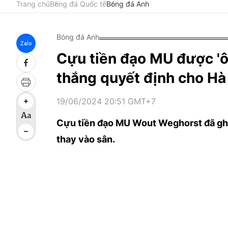
Trang chủ
Bóng đá Quốc tế
Bóng đá Anh
Bóng đá Anh
Zalo
Cựu tiền đạo MU được 'ô
thắng quyết định cho Hà
19/06/2024 20:51 GMT+7
Cựu tiền đạo MU Wout Weghorst đã ghi 
thay vào sân.