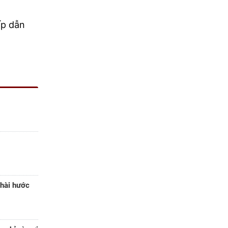
ấp dẫn
 hài hước