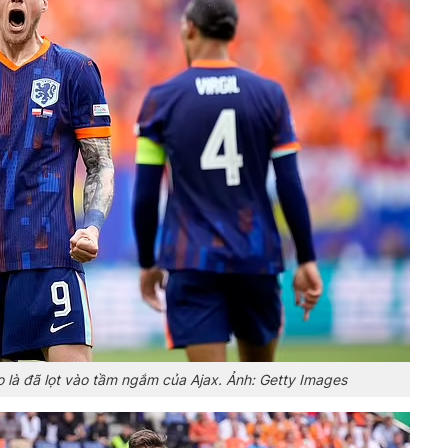
là đã lọt vào tầm ngắm của Ajax. Ảnh: Getty Images