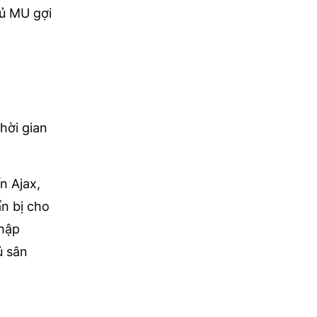
ủ MU gợi
hời gian
n Ajax,
n bị cho
nhập
ủ sân