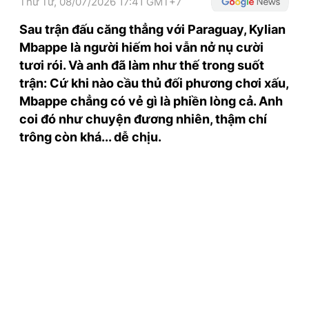
Thứ Tư, 08/07/2026 17:41 GMT+7
TRA CỨU PHƯỜNG XÃ
Sau trận đấu căng thẳng với Paraguay, Kylian
CỐNG HIẾN
Mbappe là người hiếm hoi vẫn nở nụ cười
tươi rói. Và anh đã làm như thế trong suốt
BÙI XUÂN PHÁI
trận: Cứ khi nào cầu thủ đối phương chơi xấu,
TIỆN ÍCH
Mbappe chẳng có vẻ gì là phiền lòng cả. Anh
coi đó như chuyện đương nhiên, thậm chí
LIÊN HỆ QUẢNG CÁO
trông còn khá... dễ chịu.
Hotline: 0981.119.189
Điện thoại: 024.38254756
MẠNG XÃ HỘI