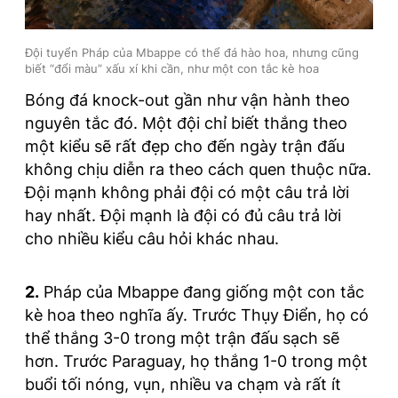
Đội tuyển Pháp của Mbappe có thể đá hào hoa, nhưng cũng
biết “đổi màu” xấu xí khi cần, như một con tắc kè hoa
Bóng đá knock-out gần như vận hành theo
nguyên tắc đó. Một đội chỉ biết thắng theo
một kiểu sẽ rất đẹp cho đến ngày trận đấu
không chịu diễn ra theo cách quen thuộc nữa.
Đội mạnh không phải đội có một câu trả lời
hay nhất. Đội mạnh là đội có đủ câu trả lời
cho nhiều kiểu câu hỏi khác nhau.
2.
Pháp của Mbappe đang giống một con tắc
kè hoa theo nghĩa ấy. Trước Thụy Điển, họ có
thể thắng 3-0 trong một trận đấu sạch sẽ
hơn. Trước Paraguay, họ thắng 1-0 trong một
buổi tối nóng, vụn, nhiều va chạm và rất ít