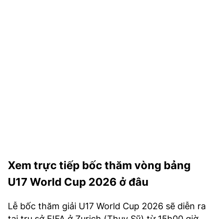
TRA CỨU PHƯỜNG XÃ
CỐNG HIẾN
BÙI XUÂN PHÁI
TIỆN ÍCH
LIÊN HỆ QUẢNG CÁO
Hotline: 0981.119.189
Điện thoại: 024.38254756
Xem trực tiếp bốc thăm vòng bảng
MẠNG XÃ HỘI
U17 World Cup 2026 ở đâu
Lễ bốc thăm giải U17 World Cup 2026 sẽ diễn ra
tại trụ sở FIFA ở Zurich (Thuỵ Sỹ) từ 15h00 giờ