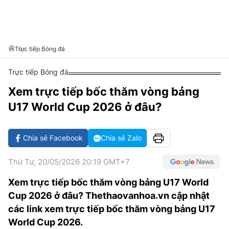
VĂN HÓA SỐNG KHỎE
ĐỌC - XEM
BÓNG ĐÁ
KẾT QUẢ
CÁC CÚP CHÂU ÂU
GOLF
GIẢI TRÍ
NHỊP ĐẬP SỨC KHỎE
DIỄN ĐÀN
VĂN HÓA
BẢNG XẾP HẠNG
DU LỊCH
PHIM
X-QUANG TIN ĐỒN
CÔNG NGHIỆP VĂN HÓA
Trực tiếp Bóng đá
GIẢI TRÍ
THẾ GIỚI SAO
TIN TỨC
Trực tiếp Bóng đá
ÂM NHẠC
VIẾT LẠI ƯỚC MƠ
Xem trực tiếp bốc thăm vòng bảng
HIGHTECH
ĐIỂM ĐẾN
KBIZ
U17 World Cup 2026 ở đâu?
TIÊU ĐIỂM - SPOTLIGHT
ẢNH
BẠN CẦN BIẾT
Chia sẻ Facebook
Chia sẻ Zalo
ẨM THỰC
INFOGRAPHIC
Thứ Tư, 20/05/2026 20:19 GMT+7
TƯ VẤN
E-MAGAZINE
Xem trực tiếp bốc thăm vòng bảng U17 World
Cup 2026 ở đâu? Thethaovanhoa.vn cập nhật
ẢNH
các link xem trực tiếp bốc thăm vòng bảng U17
BÁO GIẤY
World Cup 2026.