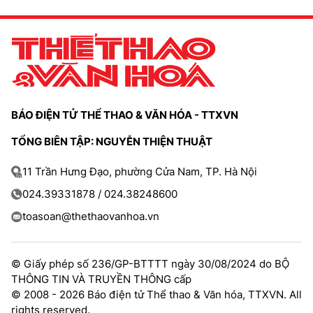
BÁO ĐIỆN TỬ THỂ THAO & VĂN HÓA - TTXVN
TỔNG BIÊN TẬP: NGUYỄN THIỆN THUẬT
11 Trần Hưng Đạo, phường Cửa Nam, TP. Hà Nội
024.39331878 / 024.38248600
toasoan@thethaovanhoa.vn
© Giấy phép số 236/GP-BTTTT ngày 30/08/2024 do BỘ
THÔNG TIN VÀ TRUYỀN THÔNG cấp
© 2008 - 2026 Báo điện tử Thể thao & Văn hóa, TTXVN. All
rights reserved.