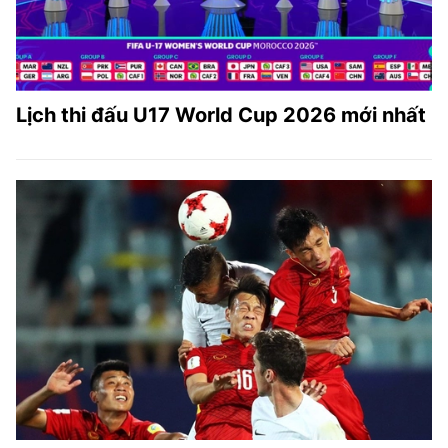
TRA CỨU PHƯỜNG XÃ
CỐNG HIẾN
BÙI XUÂN PHÁI
Lịch thi đấu U17 World Cup 2026 mới nhất
TIỆN ÍCH
LIÊN HỆ QUẢNG CÁO
Hotline: 0981.119.189
Điện thoại: 024.38254756
MẠNG XÃ HỘI