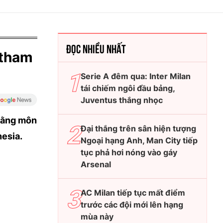
ĐỌC NHIỀU NHẤT
 tham
Serie A đêm qua: Inter Milan
tái chiếm ngôi đầu bảng,
Juventus thắng nhọc
 rằng môn
Đại thắng trên sân hiện tượng
nesia.
Ngoại hạng Anh, Man City tiếp
tục phả hơi nóng vào gáy
Arsenal
AC Milan tiếp tục mất điểm
trước các đội mới lên hạng
mùa này