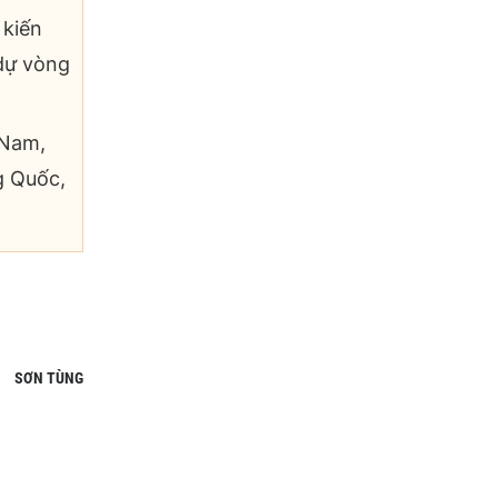
 kiến
dự vòng
 Nam,
g Quốc,
SƠN TÙNG