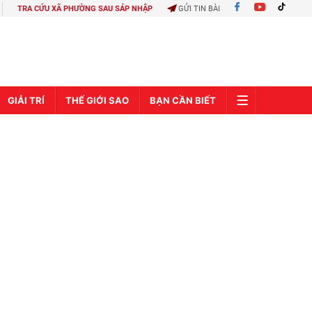
TRA CỨU XÃ PHƯỜNG SAU SÁP NHẬP
GỬI TIN BÀI
GIẢI TRÍ
THẾ GIỚI SAO
BẠN CẦN BIẾT