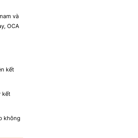
 nam và
này, OCA
ên kết
 kết
do không