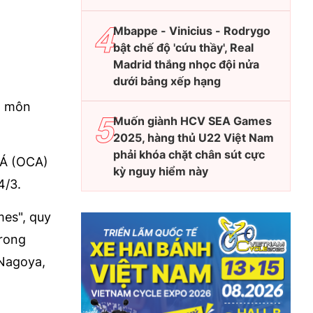
Mbappe - Vinicius - Rodrygo
bật chế độ 'cứu thầy', Real
Madrid thắng nhọc đội nửa
dưới bảng xếp hạng
g môn
Muốn giành HCV SEA Games
2025, hàng thủ U22 Việt Nam
phải khóa chặt chân sút cực
 Á (OCA)
kỳ nguy hiểm này
4/3.
mes", quy
trong
–Nagoya,