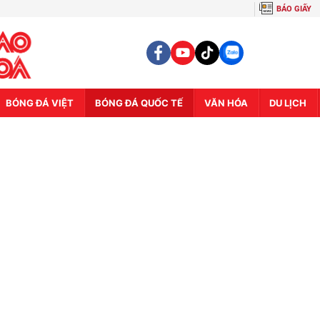
BÁO GIẤY
BÓNG ĐÁ VIỆT
BÓNG ĐÁ QUỐC TẾ
VĂN HÓA
DU LỊCH