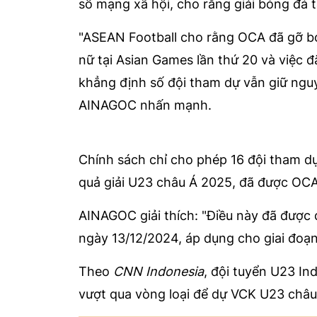
số mạng xã hội, cho rằng giải bóng đá 
"ASEAN Football cho rằng OCA đã gỡ bỏ
nữ tại Asian Games lần thứ 20 và việc 
khẳng định số đội tham dự vẫn giữ nguyên
AINAGOC nhấn mạnh.
Chính sách chỉ cho phép 16 đội tham d
quả giải U23 châu Á 2025, đã được OC
AINAGOC giải thích: "Điều này đã được
ngày 13/12/2024, áp dụng cho giai đoạ
Theo
CNN Indonesia
, đội tuyển U23 I
vượt qua vòng loại để dự VCK U23 châu