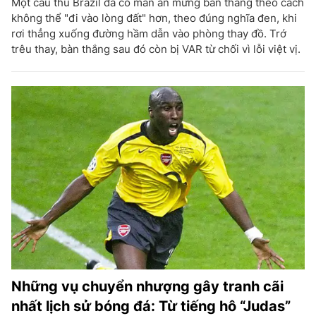
Một cầu thủ Brazil đã có màn ăn mừng bàn thắng theo cách
không thể "đi vào lòng đất" hơn, theo đúng nghĩa đen, khi
rơi thẳng xuống đường hầm dẫn vào phòng thay đồ. Trớ
trêu thay, bàn thắng sau đó còn bị VAR từ chối vì lỗi việt vị.
Những vụ chuyển nhượng gây tranh cãi
nhất lịch sử bóng đá: Từ tiếng hô “Judas”