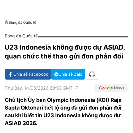
VĂN HÓA SỐNG KHỎE
ĐỌC - XEM
BÓNG ĐÁ
KẾT QUẢ
CÁC CÚP CHÂU ÂU
GOLF
GIẢI TRÍ
NHỊP ĐẬP SỨC KHỎE
DIỄN ĐÀN
VĂN HÓA
BẢNG XẾP HẠNG
Bóng đá Quốc tế
DU LỊCH
PHIM
X-QUANG TIN ĐỒN
CÔNG NGHIỆP VĂN HÓA
GIẢI TRÍ
Bóng đá Quốc tế
THẾ GIỚI SAO
TIN TỨC
ÂM NHẠC
VIẾT LẠI ƯỚC MƠ
U23 Indonesia không được dự ASIAD,
HIGHTECH
quan chức thể thao gửi đơn phản đối
ĐIỂM ĐẾN
KBIZ
TIÊU ĐIỂM - SPOTLIGHT
ẢNH
Chia sẻ Facebook
Chia sẻ Zalo
BẠN CẦN BIẾT
ẨM THỰC
Thứ Bảy, 14/03/2026 20:59 GMT+7
INFOGRAPHIC
TƯ VẤN
Chủ tịch Ủy ban Olympic Indonesia (KOI) Raja
E-MAGAZINE
Sapta Oktohari tiết lộ ông đã gửi đơn phản đối
ẢNH
sau khi biết tin U23 Indonesia không được dự
ASIAD 2026.
BÁO GIẤY