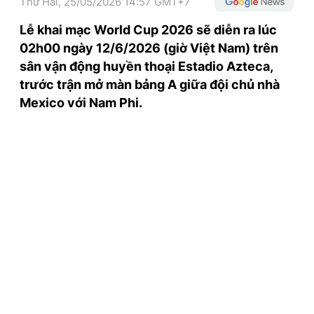
Thứ Hai, 25/05/2026 14:57 GMT+7
TRA CỨU PHƯỜNG XÃ
Lễ khai mạc World Cup 2026 sẽ diễn ra lúc
CỐNG HIẾN
02h00 ngày 12/6/2026 (giờ Việt Nam) trên
sân vận động huyền thoại Estadio Azteca,
BÙI XUÂN PHÁI
trước trận mở màn bảng A giữa đội chủ nhà
TIỆN ÍCH
Mexico với Nam Phi.
LIÊN HỆ QUẢNG CÁO
Hotline: 0981.119.189
Điện thoại: 024.38254756
MẠNG XÃ HỘI