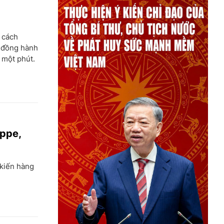
 cách
à đồng hành
 một phút.
appe,
kiến hàng