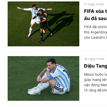
17 ngày trước
FIFA xóa 
ẩu đả sa
FIFA đã chính
thủ Argentina
cho Leandro P
18 ngày trước
Điệu Tang
Messi buồn bã
giày mang tê
vận động Met
rõ ràng đã khé