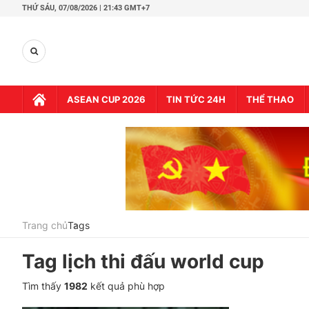
THỨ SÁU,
07/08/2026 | 21:43 GMT+7
ASEAN CUP 2026
TIN TỨC 24H
THỂ THAO
Trang chủ
Tags
Tag
lịch thi đấu world cup
Tìm thấy
1982
kết quả phù hợp