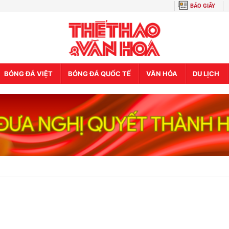
BÁO GIẤY
BÓNG ĐÁ VIỆT
BÓNG ĐÁ QUỐC TẾ
VĂN HÓA
DU LỊCH