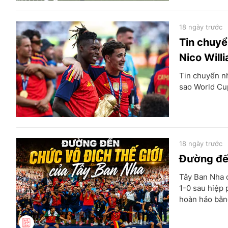
18 ngày trước
Tin chuyể
Nico Will
Tin chuyển nh
sao World Cup
18 ngày trước
Đường đến
Tây Ban Nha c
1-0 sau hiệp 
hoàn hảo bằng