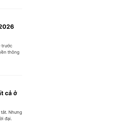
Kiên Giang
Kon Tum
 2026
Lai Châu
Long An
 trước
Lào Cai
uyền thông
Lâm Đồng
Lạng Sơn
Nam Định
Nghệ An
t cả ở
Ninh Bình
 tắt. Nhưng
Ninh Thuận
i đại.
Phú Thọ