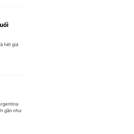
Đồng Tháp
Gia Lai
Hà Nội
uổi
TP Hồ Chí Minh
à hét giá
Hà Giang
Hà Nam
Hà Tĩnh
Hòa Bình
Hưng Yên
Hải Dương
Argentina
Hải Phòng
ch gần như
Hậu Giang
Khánh Hòa