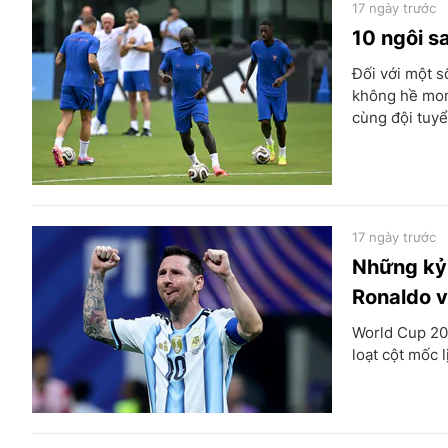
17 ngày trước
10 ngôi 
Đối với một s
không hề mon
cùng đội tuyể
17 ngày trước
Những kỷ 
Ronaldo v
World Cup 20
loạt cột mốc l