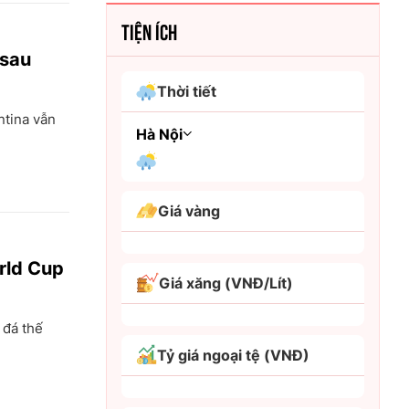
TIỆN ÍCH
 sau
Thời tiết
ntina vẫn
Hà Nội
An Giang
Giá vàng
Bình Dương
orld Cup
Bình Phước
Giá xăng (VNĐ/Lít)
Bình Thuận
 đá thế
Bình Định
Tỷ giá ngoại tệ (VNĐ)
Bạc Liêu
Bắc Giang