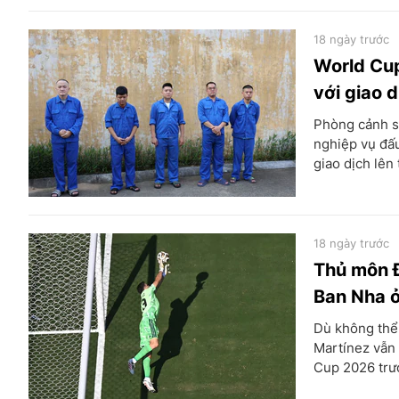
18 ngày trước
World Cup
với giao 
Phòng cảnh sá
nghiệp vụ đấu
giao dịch lên 
18 ngày trước
Thủ môn Đ
Ban Nha ở
Dù không thể 
Martínez vẫn 
Cup 2026 trư