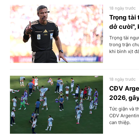
18 ngày trước
Trọng tài
dở cười",
Trọng tài ngư
trong trận ch
khi bình xịt đ
18 ngày trước
CĐV Argen
2026, gây
Tức giận và t
CĐV Argentina
can thiệp.