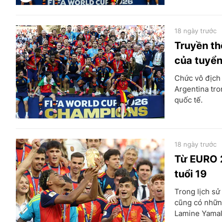
18 ngày trước
Truyền th
của tuyể
Chức vô địch
Argentina tro
quốc tế.
18 ngày trước
Từ EURO 2
tuổi 19
Trong lịch sử
cũng có những
Lamine Yamal