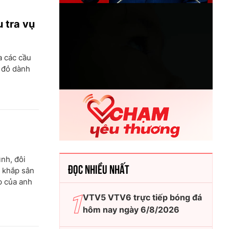
 tra vụ
a các cầu
ẻ đỏ dành
nh, đôi
ĐỌC NHIỀU NHẤT
 khắp sân
p của anh
VTV5 VTV6 trực tiếp bóng đá
hôm nay ngày 6/8/2026