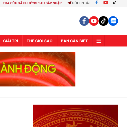
TRA CỨU XÃ PHƯỜNG SAU SÁP NHẬP
GỬI TIN BÀI
GIẢI TRÍ
THẾ GIỚI SAO
BẠN CẦN BIẾT