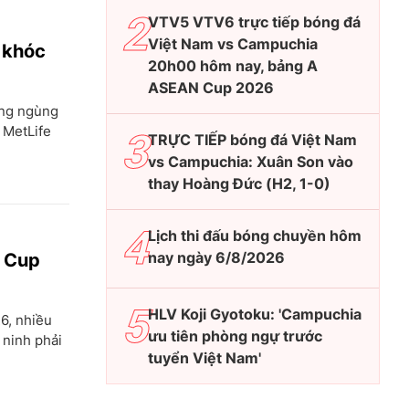
VTV5 VTV6 trực tiếp bóng đá
Việt Nam vs Campuchia
 khóc
20h00 hôm nay, bảng A
ASEAN Cup 2026
ợng ngùng
 MetLife
TRỰC TIẾP bóng đá Việt Nam
vs Campuchia: Xuân Son vào
thay Hoàng Đức (H2, 1-0)
Lịch thi đấu bóng chuyền hôm
nay ngày 6/8/2026
d Cup
HLV Koji Gyotoku: 'Campuchia
6, nhiều
ưu tiên phòng ngự trước
 ninh phải
tuyển Việt Nam'