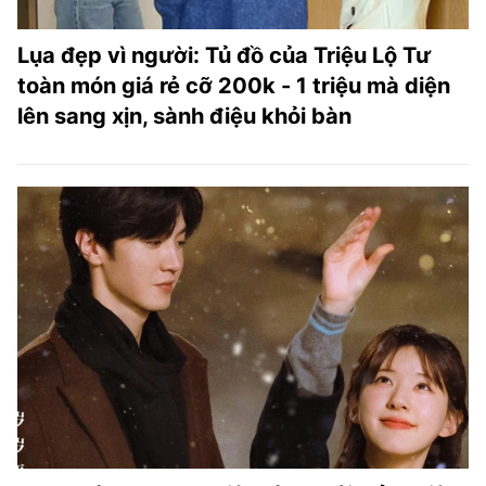
Lụa đẹp vì người: Tủ đồ của Triệu Lộ Tư
toàn món giá rẻ cỡ 200k - 1 triệu mà diện
lên sang xịn, sành điệu khỏi bàn