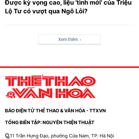
Được kỳ vọng cao, liệu 'tình mới' của Triệu
Lộ Tư có vượt qua Ngô Lỗi?
Xem thêm ›
BÁO ĐIỆN TỬ THỂ THAO & VĂN HÓA - TTXVN
TỔNG BIÊN TẬP: NGUYỄN THIỆN THUẬT
11 Trần Hưng Đạo, phường Cửa Nam, TP. Hà Nội