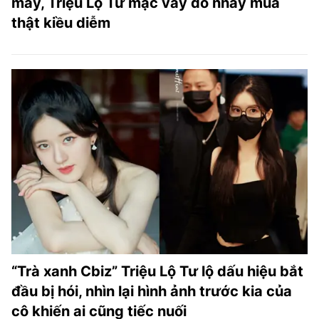
máy, Triệu Lộ Tư mặc váy đỏ nhảy múa
thật kiều diễm
“Trà xanh Cbiz” Triệu Lộ Tư lộ dấu hiệu bắt
đầu bị hói, nhìn lại hình ảnh trước kia của
cô khiến ai cũng tiếc nuối