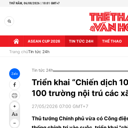
THỨ NĂM,
06/08/2026 | 10:01 GMT+7
ASEAN CUP 2026
TIN TỨC 24H
THỂ THAO
Trang chủ
Tin tức 24h
Tin tức 24h
Zalo
Triển khai “Chiến dịch 
100 trường nội trú các xã
27/05/2026 07:00 GMT+7
Thủ tướng Chính phủ vừa có Công điện
thống chính trị vào cuộc, triển khai "