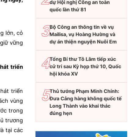
dự Hội nghị Công an toàn
quốc lần thứ 81
Bộ Công an thông tin về vụ
g lớn, có
Mailisa, vụ Hoàng Hường và
dự án thiện nguyện Nuôi Em
 giữ vững
Tổng Bí thư Tô Lâm tiếp xúc
cử tri sau Kỳ họp thứ 10, Quốc
hát triển
hội khóa XV
hát triển
Thủ tướng Phạm Minh Chính:
Đưa Cảng hàng không quốc tế
cách vùng
Long Thành vào khai thác
ước trong
đúng hẹn
hủ trương
à tại các