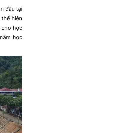
n đầu tại
 thể hiện
o cho học
c năm học