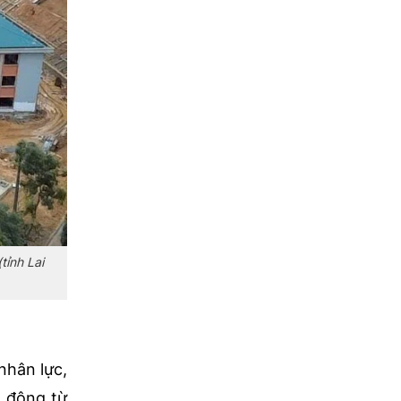
tỉnh Lai
nhân lực,
t động từ