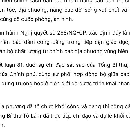
c hiện chính sách dân tộc nhằm nâng cao dân trí, c
ân tộc, địa phương, nâng cao đời sống vật chất và 
 củng cố quốc phòng, an ninh.
an hành Nghị quyết số 298/NQ-CP, xác định đây là
 phần bảo đảm công bằng trong tiếp cận giáo dục,
n bộ chất lượng từ chính các địa phương vùng biên.
 luận 81, dưới sự chỉ đạo sát sao của Tổng Bí thư,
 của Chính phủ, cùng sự phối hợp đồng bộ giữa các
dựng trường học ở biên giới đã được triển khai nha
ịa phương đã tổ chức khởi công và đang thi công c
g Bí thư Tô Lâm đã trực tiếp chỉ đạo và dự lễ khởi c
An.