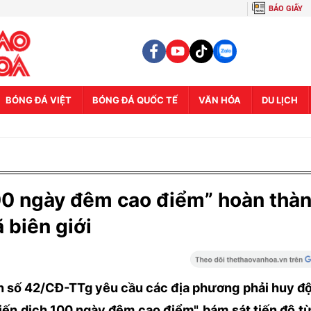
BÁO GIẤY
BÓNG ĐÁ VIỆT
BÓNG ĐÁ QUỐC TẾ
VĂN HÓA
DU LỊCH
100 ngày đêm cao điểm” hoàn thà
 biên giới
 số 42/CĐ-TTg yêu cầu các địa phương phải huy đ
chiến dịch 100 ngày đêm cao điểm", bám sát tiến độ t