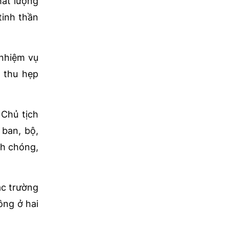
hất lượng
tinh thần
 nhiệm vụ
 thu hẹp
 Chủ tịch
 ban, bộ,
nh chóng,
ác trường
ông ở hai