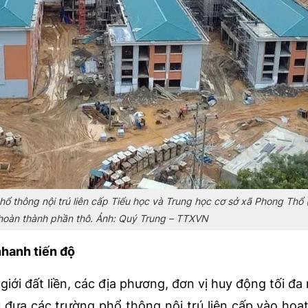
 thông nội trú liên cấp Tiểu học và Trung học cơ sở xã Phong Thổ (
hoàn thành phần thô. Ảnh: Quý Trung – TTXVN
nhanh tiến độ
iới đất liền, các địa phương, đơn vị huy động tối đa 
 đưa các trường phổ thông nội trú liên cấp vào hoạ