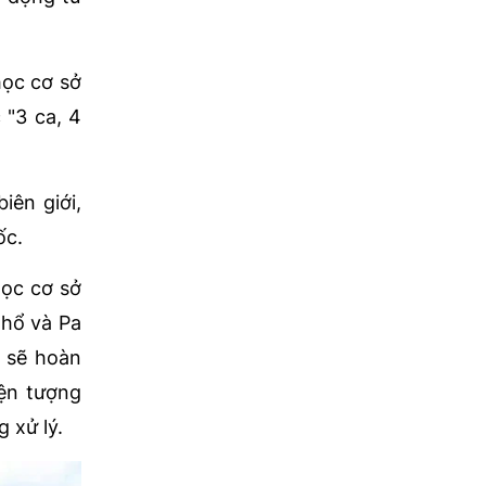
học cơ sở
 "3 ca, 4
iên giới,
ốc.
học cơ sở
Thổ và Pa
 sẽ hoàn
iện tượng
 xử lý.