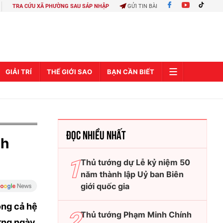
TRA CỨU XÃ PHƯỜNG SAU SÁP NHẬP
GỬI TIN BÀI
GIẢI TRÍ
THẾ GIỚI SAO
BẠN CẦN BIẾT
ĐỌC NHIỀU NHẤT
nh
Thủ tướng dự Lễ kỷ niệm 50
năm thành lập Uỷ ban Biên
giới quốc gia
ộng cả hệ
Thủ tướng Phạm Minh Chính
ừng ngày,