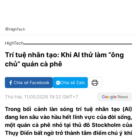
VĂN HÓA SỐNG KHỎE
ĐỌC - XEM
BÓNG ĐÁ
KẾT QUẢ
CÁC CÚP CHÂU ÂU
GOLF
GIẢI TRÍ
NHỊP ĐẬP SỨC KHỎE
DIỄN ĐÀN
VĂN HÓA
BẢNG XẾP HẠNG
DU LỊCH
PHIM
X-QUANG TIN ĐỒN
CÔNG NGHIỆP VĂN HÓA
HighTech
GIẢI TRÍ
THẾ GIỚI SAO
TIN TỨC
HighTech
ÂM NHẠC
VIẾT LẠI ƯỚC MƠ
Trí tuệ nhân tạo: Khi AI thử làm “ông
HIGHTECH
ĐIỂM ĐẾN
KBIZ
chủ” quán cà phê
TIÊU ĐIỂM - SPOTLIGHT
ẢNH
BẠN CẦN BIẾT
Chia sẻ Facebook
Chia sẻ Zalo
ẨM THỰC
INFOGRAPHIC
Thứ Hai, 11/05/2026 19:32 GMT+7
TƯ VẤN
E-MAGAZINE
Trong bối cảnh làn sóng trí tuệ nhân tạo (AI)
đang len sâu vào hầu hết lĩnh vực của đời sống,
ẢNH
một quán cà phê nhỏ tại thủ đô Stockholm của
BÁO GIẤY
Thụy Điển bất ngờ trở thành tâm điểm chú ý khi