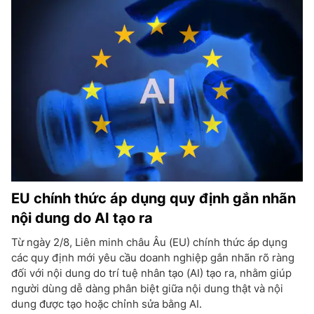
EU chính thức áp dụng quy định gắn nhãn
nội dung do AI tạo ra
Từ ngày 2/8, Liên minh châu Âu (EU) chính thức áp dụng
các quy định mới yêu cầu doanh nghiệp gắn nhãn rõ ràng
đối với nội dung do trí tuệ nhân tạo (AI) tạo ra, nhằm giúp
người dùng dễ dàng phân biệt giữa nội dung thật và nội
dung được tạo hoặc chỉnh sửa bằng AI.