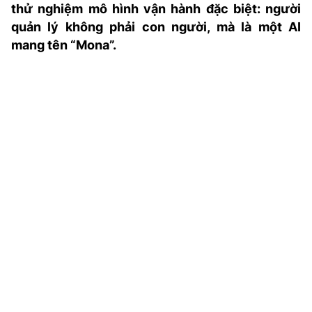
thử nghiệm mô hình vận hành đặc biệt: người
TRA CỨU PHƯỜNG XÃ
quản lý không phải con người, mà là một AI
CỐNG HIẾN
mang tên “Mona”.
BÙI XUÂN PHÁI
TIỆN ÍCH
LIÊN HỆ QUẢNG CÁO
Hotline: 0981.119.189
Điện thoại: 024.38254756
MẠNG XÃ HỘI