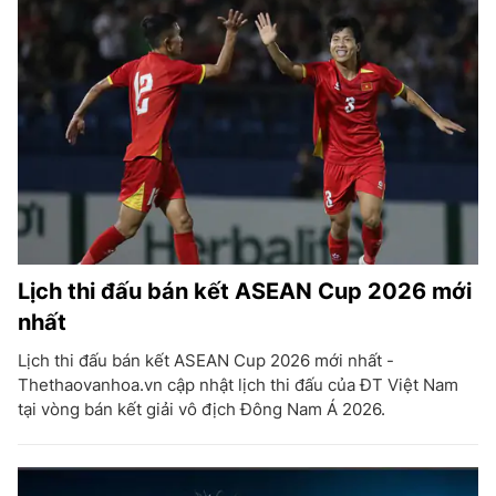
Lịch thi đấu bán kết ASEAN Cup 2026 mới
nhất
Lịch thi đấu bán kết ASEAN Cup 2026 mới nhất -
Thethaovanhoa.vn cập nhật lịch thi đấu của ĐT Việt Nam
tại vòng bán kết giải vô địch Đông Nam Á 2026.