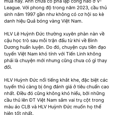
mùa này. Anh chưa có pha lập công nào ở V-
League. Với phong độ trong năm 2023, cầu thủ
sinh năm 1997 gần như không có cơ hội so kè
danh hiệu Quả bóng vàng Việt Nam.
HLV Lê Huỳnh Đức thường xuyên phàn nàn về
cậu học trò sau mỗi trận đấu từ khi về Bình
Dương huấn luyện. Do đó, chuyện cựu tiền đạo
tuyển Việt Nam khó tính với Tiến Linh không
phải là chuyện mới nhưng cũng chưa có gì thay
đổi.
HLV Huỳnh Đức nổi tiếng khắt khe, đặc biệt các
tuyển thủ càng bị ông đánh giá ở tiêu chuẩn cao
nhất. Điều đó cũng không khó hiểu, bởi những
cầu thủ lên ĐT Việt Nam sắm vai trụ cột trong
màu áo CLB và HLV Huỳnh Đức muốn họ thể
hiện tốt nhất.