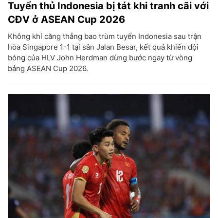
Tuyển thủ Indonesia bị tát khi tranh cãi với
CĐV ở ASEAN Cup 2026
Không khí căng thẳng bao trùm tuyển Indonesia sau trận
hòa Singapore 1-1 tại sân Jalan Besar, kết quả khiến đội
bóng của HLV John Herdman dừng bước ngay từ vòng
bảng ASEAN Cup 2026.