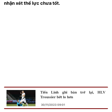
nhận xét thể lực chưa tốt.
TRA CỨU PHƯỜNG XÃ
CỐNG HIẾN
BÙI XUÂN PHÁI
TIỆN ÍCH
LIÊN HỆ QUẢNG CÁO
Hotline: 0981.119.189
Điện thoại: 024.38254756
MẠNG XÃ HỘI
Tiến Linh ghi bàn trở lại, HLV
Troussier bớt lo hơn
30/11/2023 09:01