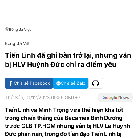
VĂN HÓA SỐNG KHỎE
ĐỌC - XEM
BÓNG ĐÁ
KẾT QUẢ
CÁC CÚP CHÂU ÂU
GOLF
GIẢI TRÍ
NHỊP ĐẬP SỨC KHỎE
DIỄN ĐÀN
VĂN HÓA
BẢNG XẾP HẠNG
DU LỊCH
PHIM
X-QUANG TIN ĐỒN
CÔNG NGHIỆP VĂN HÓA
Bóng đá Việt
GIẢI TRÍ
THẾ GIỚI SAO
TIN TỨC
Bóng đá Việt
ÂM NHẠC
VIẾT LẠI ƯỚC MƠ
Tiến Linh đã ghi bàn trở lại, nhưng vẫn
HIGHTECH
ĐIỂM ĐẾN
KBIZ
bị HLV Huỳnh Đức chỉ ra điểm yếu
TIÊU ĐIỂM - SPOTLIGHT
ẢNH
BẠN CẦN BIẾT
Chia sẻ Facebook
Chia sẻ Zalo
ẨM THỰC
INFOGRAPHIC
Thứ Sáu, 01/12/2023 09:56 GMT+7
TƯ VẤN
E-MAGAZINE
Tiến Linh và Minh Trọng vừa thể hiện khá tốt
trong chiến thắng của Becamex Bình Dương
ẢNH
trước CLB TP.HCM nhưng vẫn bị HLV Lê Huỳnh
BÁO GIẤY
Đức phàn nàn, trong đó tiền đạo Tiến Linh bị