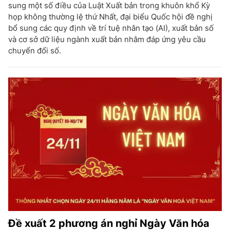
sung một số điều của Luật Xuất bản trong khuôn khổ Kỳ
họp không thường lệ thứ Nhất, đại biểu Quốc hội đề nghị
bổ sung các quy định về trí tuệ nhân tạo (AI), xuất bản số
và cơ sở dữ liệu ngành xuất bản nhằm đáp ứng yêu cầu
chuyển đổi số.
Đề xuất 2 phương án nghỉ Ngày Văn hóa