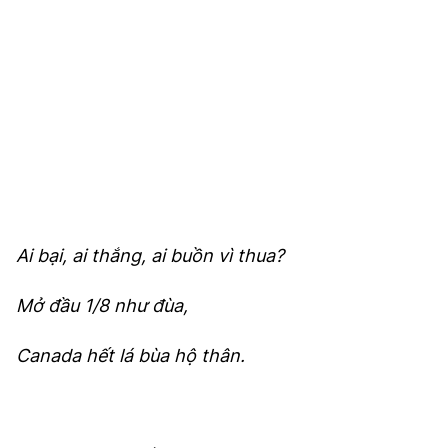
TRA CỨU PHƯỜNG XÃ
CỐNG HIẾN
BÙI XUÂN PHÁI
TIỆN ÍCH
LIÊN HỆ QUẢNG CÁO
Hotline: 0981.119.189
Ai bại, ai thắng, ai buồn vì thua?
Điện thoại: 024.38254756
Mở đầu 1/8 như đùa,
MẠNG XÃ HỘI
Canada hết lá bùa hộ thân.