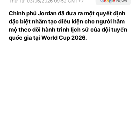
Thứ Tư, 03/06/2026 09:52 GMT+7
TRA CỨU PHƯỜNG XÃ
Chính phủ Jordan đã đưa ra một quyết định
CỐNG HIẾN
đặc biệt nhằm tạo điều kiện cho người hâm
mộ theo dõi hành trình lịch sử của đội tuyển
BÙI XUÂN PHÁI
quốc gia tại World Cup 2026.
TIỆN ÍCH
LIÊN HỆ QUẢNG CÁO
Hotline: 0981.119.189
Điện thoại: 024.38254756
MẠNG XÃ HỘI