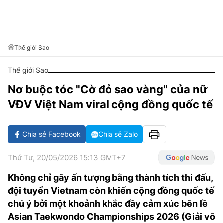
VĂN HÓA SỐNG KHỎE
ĐỌC - XEM
BÓNG ĐÁ
KẾT QUẢ
CÁC CÚP CHÂU ÂU
GOLF
GIẢI TRÍ
NHỊP ĐẬP SỨC KHỎE
DIỄN ĐÀN
VĂN HÓA
BẢNG XẾP HẠNG
DU LỊCH
PHIM
X-QUANG TIN ĐỒN
CÔNG NGHIỆP VĂN HÓA
Thế giới Sao
GIẢI TRÍ
THẾ GIỚI SAO
TIN TỨC
Thế giới Sao
ÂM NHẠC
VIẾT LẠI ƯỚC MƠ
Nơ buộc tóc "Cờ đỏ sao vàng" của nữ
HIGHTECH
ĐIỂM ĐẾN
KBIZ
VĐV Việt Nam viral cộng đồng quốc tế
TIÊU ĐIỂM - SPOTLIGHT
ẢNH
BẠN CẦN BIẾT
Chia sẻ Facebook
Chia sẻ Zalo
ẨM THỰC
INFOGRAPHIC
Thứ Tư, 20/05/2026 15:13 GMT+7
TƯ VẤN
E-MAGAZINE
Không chỉ gây ấn tượng bằng thành tích thi đấu,
đội tuyển Vietnam còn khiến cộng đồng quốc tế
ẢNH
chú ý bởi một khoảnh khắc đầy cảm xúc bên lề
BÁO GIẤY
Asian Taekwondo Championships 2026 (Giải vô