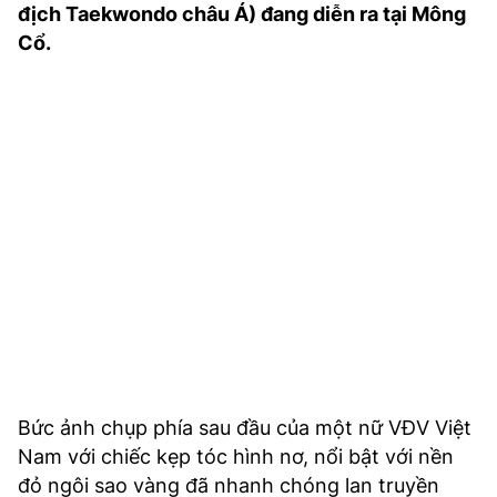
địch Taekwondo châu Á) đang diễn ra tại Mông
TRA CỨU PHƯỜNG XÃ
Cổ.
CỐNG HIẾN
BÙI XUÂN PHÁI
TIỆN ÍCH
LIÊN HỆ QUẢNG CÁO
Hotline: 0981.119.189
Điện thoại: 024.38254756
MẠNG XÃ HỘI
Bức ảnh chụp phía sau đầu của một nữ VĐV Việt
Nam với chiếc kẹp tóc hình nơ, nổi bật với nền
đỏ ngôi sao vàng đã nhanh chóng lan truyền