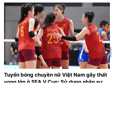
Tuyển bóng chuyền nữ Việt Nam gây thất
vọng lớn ở SEA V.Cup: Sử dụng nhân sự
thế nào cho đúng?
Thua cả Indonesia lẫn Philippines, bị trừ hơn 10 điểm và
văng khỏi top 30 thế giới. Tuyển Việt Nam đã mất rất nhiều
ở chặng 2 SEA V.Cup 2026.