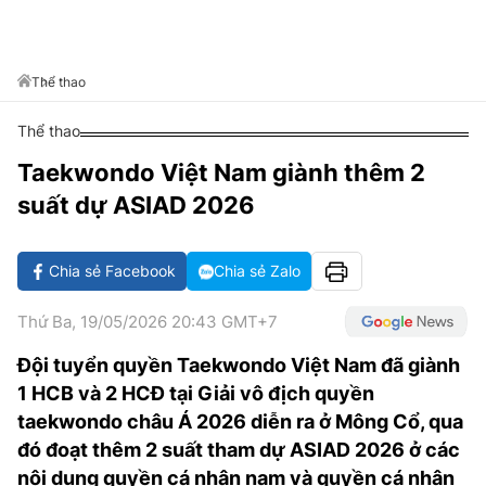
VĂN HÓA SỐNG KHỎE
ĐỌC - XEM
BÓNG ĐÁ
KẾT QUẢ
CÁC CÚP CHÂU ÂU
GOLF
GIẢI TRÍ
NHỊP ĐẬP SỨC KHỎE
DIỄN ĐÀN
VĂN HÓA
BẢNG XẾP HẠNG
Thể thao
DU LỊCH
PHIM
X-QUANG TIN ĐỒN
CÔNG NGHIỆP VĂN HÓA
GIẢI TRÍ
Thể thao
THẾ GIỚI SAO
TIN TỨC
ÂM NHẠC
VIẾT LẠI ƯỚC MƠ
Taekwondo Việt Nam giành thêm 2
HIGHTECH
suất dự ASIAD 2026
ĐIỂM ĐẾN
KBIZ
TIÊU ĐIỂM - SPOTLIGHT
ẢNH
Chia sẻ Facebook
Chia sẻ Zalo
BẠN CẦN BIẾT
ẨM THỰC
Thứ Ba, 19/05/2026 20:43 GMT+7
INFOGRAPHIC
TƯ VẤN
Đội tuyển quyền Taekwondo Việt Nam đã giành
E-MAGAZINE
1 HCB và 2 HCĐ tại Giải vô địch quyền
ẢNH
taekwondo châu Á 2026 diễn ra ở Mông Cổ, qua
đó đoạt thêm 2 suất tham dự ASIAD 2026 ở các
BÁO GIẤY
nội dung quyền cá nhân nam và quyền cá nhân