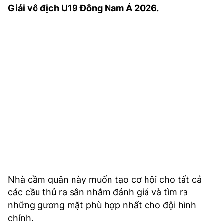
Giải vô địch U19 Đông Nam Á 2026.
TRA CỨU PHƯỜNG XÃ
CỐNG HIẾN
BÙI XUÂN PHÁI
TIỆN ÍCH
LIÊN HỆ QUẢNG CÁO
Hotline: 0981.119.189
Điện thoại: 024.38254756
MẠNG XÃ HỘI
Nhà cầm quân này muốn tạo cơ hội cho tất cả
các cầu thủ ra sân nhằm đánh giá và tìm ra
những gương mặt phù hợp nhất cho đội hình
chính.