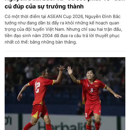
cú đúp của sự trưởng thành
Có một thời điểm tại ASEAN Cup 2026, Nguyễn Đình Bắc
tưởng như đang dần bị đẩy ra khỏi những kế hoạch quan
trọng của đội tuyển Việt Nam. Nhưng chỉ sau hai trận đấu,
tiền đạo sinh năm 2004 đã đưa ra câu trả lời thuyết phục
nhất có thể: bằng những bàn thắng.