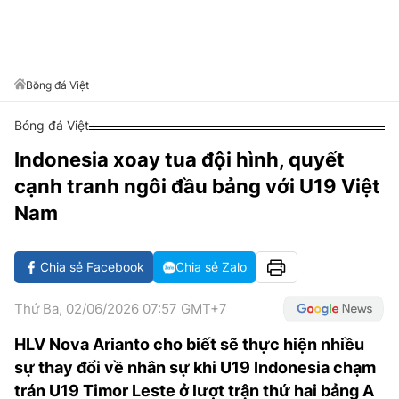
VĂN HÓA SỐNG KHỎE
ĐỌC - XEM
BÓNG ĐÁ
KẾT QUẢ
CÁC CÚP CHÂU ÂU
GOLF
GIẢI TRÍ
NHỊP ĐẬP SỨC KHỎE
DIỄN ĐÀN
VĂN HÓA
BẢNG XẾP HẠNG
DU LỊCH
PHIM
X-QUANG TIN ĐỒN
CÔNG NGHIỆP VĂN HÓA
Bóng đá Việt
GIẢI TRÍ
THẾ GIỚI SAO
TIN TỨC
Bóng đá Việt
ÂM NHẠC
VIẾT LẠI ƯỚC MƠ
Indonesia xoay tua đội hình, quyết
HIGHTECH
ĐIỂM ĐẾN
KBIZ
cạnh tranh ngôi đầu bảng với U19 Việt
TIÊU ĐIỂM - SPOTLIGHT
ẢNH
Nam
BẠN CẦN BIẾT
ẨM THỰC
Chia sẻ Facebook
Chia sẻ Zalo
INFOGRAPHIC
TƯ VẤN
E-MAGAZINE
Thứ Ba, 02/06/2026 07:57 GMT+7
ẢNH
HLV Nova Arianto cho biết sẽ thực hiện nhiều
sự thay đổi về nhân sự khi U19 Indonesia chạm
BÁO GIẤY
trán U19 Timor Leste ở lượt trận thứ hai bảng A