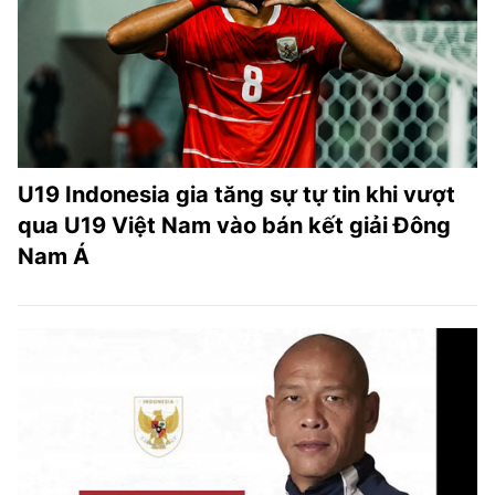
TRA CỨU PHƯỜNG XÃ
CỐNG HIẾN
BÙI XUÂN PHÁI
TIỆN ÍCH
U19 Indonesia gia tăng sự tự tin khi vượt
LIÊN HỆ QUẢNG CÁO
qua U19 Việt Nam vào bán kết giải Đông
Nam Á
Hotline: 0981.119.189
Điện thoại: 024.38254756
MẠNG XÃ HỘI