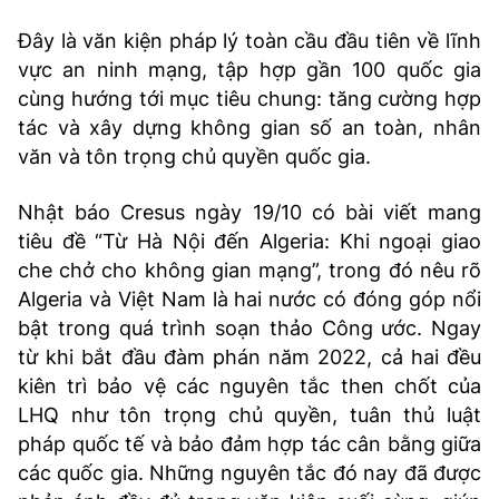
TRA CỨU PHƯỜNG XÃ
Đây là văn kiện pháp lý toàn cầu đầu tiên về lĩnh
CỐNG HIẾN
vực an ninh mạng, tập hợp gần 100 quốc gia
cùng hướng tới mục tiêu chung: tăng cường hợp
BÙI XUÂN PHÁI
tác và xây dựng không gian số an toàn, nhân
văn và tôn trọng chủ quyền quốc gia.
TIỆN ÍCH
Nhật báo Cresus ngày 19/10 có bài viết mang
LIÊN HỆ QUẢNG CÁO
tiêu đề “Từ Hà Nội đến Algeria: Khi ngoại giao
che chở cho không gian mạng”, trong đó nêu rõ
Hotline: 0981.119.189
Algeria và Việt Nam là hai nước có đóng góp nổi
Điện thoại: 024.38254756
bật trong quá trình soạn thảo Công ước. Ngay
từ khi bắt đầu đàm phán năm 2022, cả hai đều
kiên trì bảo vệ các nguyên tắc then chốt của
MẠNG XÃ HỘI
LHQ như tôn trọng chủ quyền, tuân thủ luật
pháp quốc tế và bảo đảm hợp tác cân bằng giữa
các quốc gia. Những nguyên tắc đó nay đã được