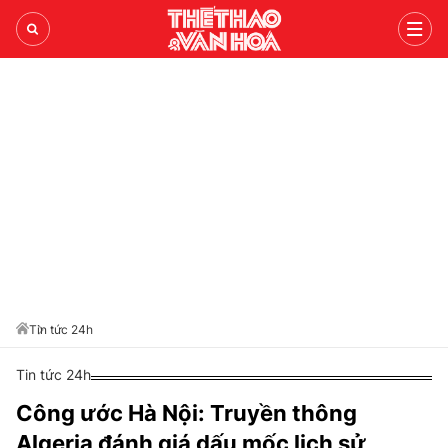
ASEAN CUP 2026
TIN TỨC 24H
LỊCH THI ĐẤU
THỂ THAO
TRONG NƯỚC
BÓNG ĐÁ VIỆT
BÓNG CHUYỀN
THẾ GIỚI
BÓNG ĐÁ QUỐC TẾ
V-LEAGUE
PICKLEBALL
BÌNH LUẬN
NHẬN ĐỊNH BÓNG ĐÁ
ANH
CÁC ĐTQG
CHẠY
Tin tức 24h
VIDEO
LIVE
TÂY BAN NHA
TENNIS
Tin tức 24h
VĂN HÓA
THỂ THAO
LỊCH THI ĐẤU
ITALY
BILLIARDS SNOOKER
Công ước Hà Nội: Truyền thông
Algeria đánh giá dấu mốc lịch sử