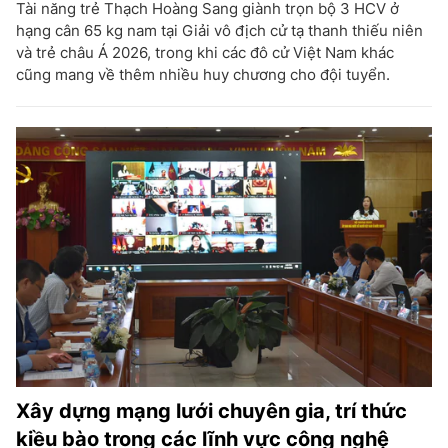
Tài năng trẻ Thạch Hoàng Sang giành trọn bộ 3 HCV ở
hạng cân 65 kg nam tại Giải vô địch cử tạ thanh thiếu niên
và trẻ châu Á 2026, trong khi các đô cử Việt Nam khác
cũng mang về thêm nhiều huy chương cho đội tuyển.
Xây dựng mạng lưới chuyên gia, trí thức
kiều bào trong các lĩnh vực công nghệ