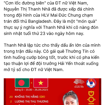
"Cơn lốc đường biên" của ĐT nữ Việt Nam,
TRA CỨU PHƯỜNG XÃ
Nguyễn Thị Thanh Nhã đã được xếp đá chính
CỐNG HIẾN
trong đội hình của HLV Mai Đức Chung chạm
trán đối thủ Bangladesh. Đây là một "món quà"
BÙI XUÂN PHÁI
thực sự ý nghĩa với Thanh Nhã khi cô nàng đón
TIỆN ÍCH
sinh nhật tuổi thứ 23 vào ngày hôm nay.
Thanh Nhã lập tức cho thấy dấu ấn lớn của mình
LIÊN HỆ QUẢNG CÁO
trong trận đấu này. Cô gái quê Thường Tín có
tình huống cướp bóng tốt, trước khi có pha kiến
Hotline: 0981.119.189
tạo thuận lợi để đội trưởng Hải Yến thoát xuống
Điện thoại: 024.38254756
mở tỷ số cho ĐT nữ Việt Nam.
MẠNG XÃ HỘI