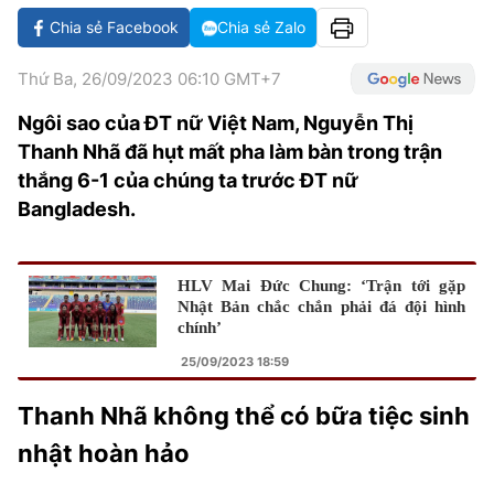
VĂN HÓA SỐNG KHỎE
ĐỌC - XEM
BÓNG ĐÁ
KẾT QUẢ
CÁC CÚP CHÂU ÂU
GOLF
Chia sẻ Facebook
Chia sẻ Zalo
GIẢI TRÍ
NHỊP ĐẬP SỨC KHỎE
DIỄN ĐÀN
VĂN HÓA
BẢNG XẾP HẠNG
Thứ Ba, 26/09/2023 06:10 GMT+7
DU LỊCH
PHIM
X-QUANG TIN ĐỒN
CÔNG NGHIỆP VĂN HÓA
GIẢI TRÍ
Ngôi sao của ĐT nữ Việt Nam, Nguyễn Thị
Thanh Nhã đã hụt mất pha làm bàn trong trận
THẾ GIỚI SAO
TIN TỨC
ÂM NHẠC
VIẾT LẠI ƯỚC MƠ
thắng 6-1 của chúng ta trước ĐT nữ
HIGHTECH
ĐIỂM ĐẾN
Bangladesh.
KBIZ
TIÊU ĐIỂM - SPOTLIGHT
ẢNH
BẠN CẦN BIẾT
HLV Mai Đức Chung: ‘Trận tới gặp
Nhật Bản chắc chắn phải đá đội hình
ẨM THỰC
chính’
INFOGRAPHIC
TƯ VẤN
25/09/2023 18:59
E-MAGAZINE
Thanh Nhã không thể có bữa tiệc sinh
ẢNH
nhật hoàn hảo
BÁO GIẤY