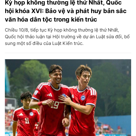
Kỳ họp không thường lệ thứ Nhất, Quốc
hội khóa XVI: Bảo vệ và phát huy bản sắc
văn hóa dân tộc trong kiến trúc
Chiều 10/8, tiếp tục Kỳ họp không thường lệ thứ Nhất,
Quốc hội thảo luận tại Hội trường về dự án Luật sửa đổi, bổ
sung một số điều của Luật Kiến trúc.