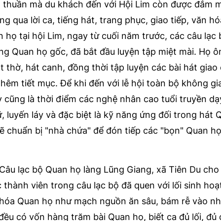
đơn thuần mà du khách đến với Hội Lim còn được đắm 
 qua lời ca, tiếng hát, trang phục, giao tiếp, văn h
 họ tại hội Lim, ngay từ cuối năm trước, các câu lạc 
 làng Quan họ gốc, đã bắt đầu luyện tập miệt mài. Họ ôn
t thờ, hát canh, đồng thời tập luyện các bài hát giao
hêm tiết mục. Để khi đến với lễ hội toàn bộ không gi
 cũng là thời điểm các nghệ nhân cao tuổi truyền dạ
ữ, luyến láy và đặc biệt là kỹ năng ứng đối trong hát 
 sẽ chuẩn bị "nhà chứa" để đón tiếp các "bọn" Quan h
âu lạc bộ Quan họ làng Lũng Giang, xã Tiên Du cho 
thành viên trong câu lạc bộ đã quen với lối sinh hoạ
n hóa Quan họ như mạch nguồn ăn sâu, bám rễ vào n
đều có vốn hàng trăm bài Quan họ, biết ca đủ lối, đủ 