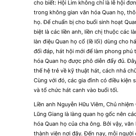
cho biết: Hội Lim không chỉ là lễ hội 
trong không gian văn hóa Quan họ, thông
họ. Để chuẩn bị cho buổi sinh hoạt Quan
biệt là các liền anh, liền chị thuộc các
làn điệu Quan họ cổ (lề lối) dùng cho há
đối đáp, hát hội mới để làm phong phú t
hóa Quan họ được phô diễn đẩy đủ. Đây
thế hệ trẻ về kỹ thuật hát, cách nhả ch
Cùng với đó, các gia đình có điều kiện
và tổ chức hát canh vào buổi tối.
Liền anh Nguyễn Hữu Viêm, Chủ nhiệm C
Lũng Giang là làng quan họ gốc nên các 
hóa Quan họ của cha ông. Bởi vậy, vă
thành viên nơi đây. Đến nay, mỗi người 