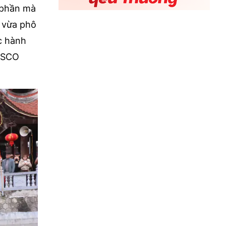
 phần mà
. vừa phô
ực hành
NESCO