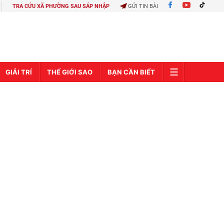
TRA CỨU XÃ PHƯỜNG SAU SÁP NHẬP
GỬI TIN BÀI
GIẢI TRÍ
THẾ GIỚI SAO
BẠN CẦN BIẾT