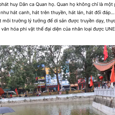
à phát huy Dân ca Quan họ. Quan họ không chỉ là một
t như hát canh, hát trên thuyền, hát lán, hát đối đáp..
một môi trường lý tưởng để di sản được truyền dạy, th
ản văn hóa phi vật thể đại diện của nhân loại được U