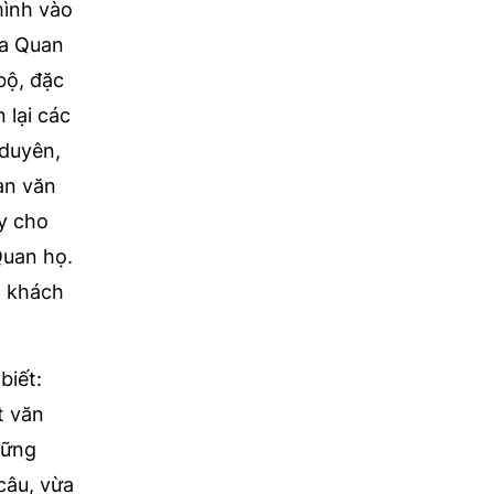
mình vào
óa Quan
bộ, đặc
 lại các
 duyên,
an văn
y cho
Quan họ.
ọ khách
biết:
t văn
hững
câu, vừa