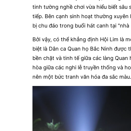
tinh tường nghề chơi vừa hiểu biết sâu
tiếp. Bên cạnh sinh hoạt thường xuyên 
bị chu đáo trong buổi hát canh tại "nh
Bởi vậy, có thể khẳng định Hội Lim là mộ
biệt là Dân ca Quan họ Bắc Ninh được t
bền chặt và tinh tế giữa các làng Quan 
hòa giữa các nghi lễ truyền thống và h
nên một bức tranh văn hóa đa sắc màu