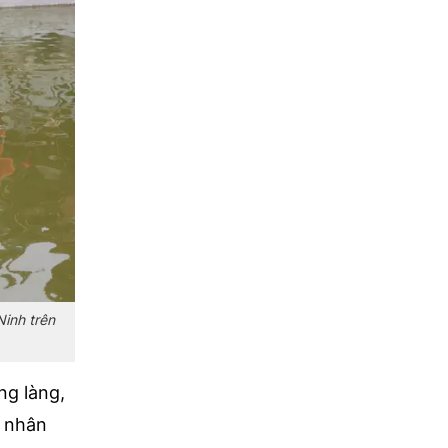
Ninh trên
ng làng,
ệ nhân