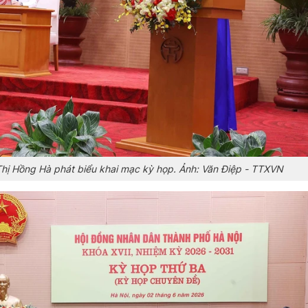
hị Hồng Hà phát biểu khai mạc kỳ họp. Ảnh: Văn Điệp - TTXVN