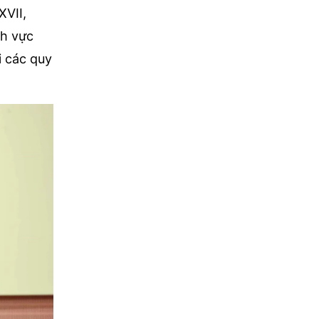
XVII,
nh vực
i các quy