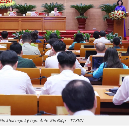
ên khai mạc kỳ họp. Ảnh: Văn Điệp - TTXVN