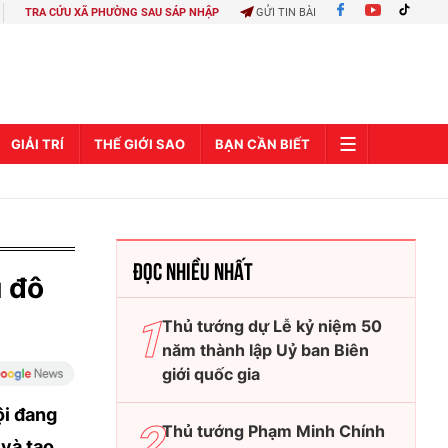
TRA CỨU XÃ PHƯỜNG SAU SÁP NHẬP
GỬI TIN BÀI
GIẢI TRÍ
THẾ GIỚI SAO
BẠN CẦN BIẾT
ĐỌC NHIỀU NHẤT
ủ đô
Thủ tướng dự Lễ kỷ niệm 50
năm thành lập Uỷ ban Biên
giới quốc gia
ội đang
Thủ tướng Phạm Minh Chính
 và tạo