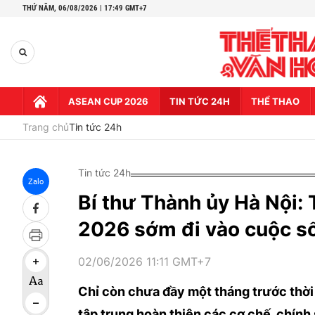
THỨ NĂM,
06/08/2026 | 17:49 GMT+7
ASEAN CUP 2026
TIN TỨC 24H
THỂ THAO
Trang chủ
Tin tức 24h
Tin tức 24h
Zalo
Bí thư Thành ủy Hà Nội:
2026 sớm đi vào cuộc s
02/06/2026 11:11 GMT+7
Chỉ còn chưa đầy một tháng trước thời
tập trung hoàn thiện các cơ chế, chính