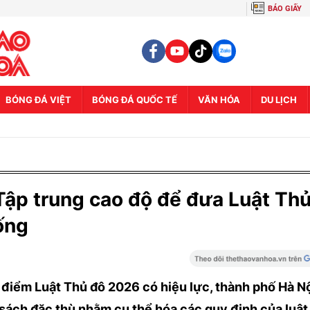
BÁO GIẤY
BÓNG ĐÁ VIỆT
BÓNG ĐÁ QUỐC TẾ
VĂN HÓA
DU LỊCH
 Tập trung cao độ để đưa Luật Th
ống
 điểm Luật Thủ đô 2026 có hiệu lực, thành phố Hà N
 sách đặc thù nhằm cụ thể hóa các quy định của luật