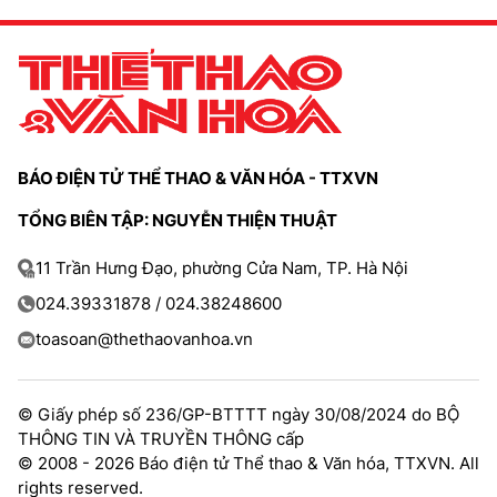
BÁO ĐIỆN TỬ THỂ THAO & VĂN HÓA - TTXVN
TỔNG BIÊN TẬP: NGUYỄN THIỆN THUẬT
11 Trần Hưng Đạo, phường Cửa Nam, TP. Hà Nội
024.39331878 / 024.38248600
toasoan@thethaovanhoa.vn
© Giấy phép số 236/GP-BTTTT ngày 30/08/2024 do BỘ
THÔNG TIN VÀ TRUYỀN THÔNG cấp
© 2008 - 2026 Báo điện tử Thể thao & Văn hóa, TTXVN. All
rights reserved.