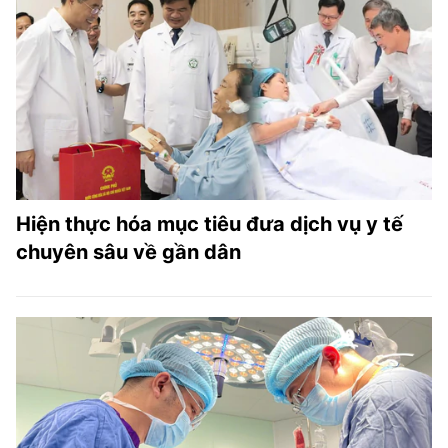
TRA CỨU PHƯỜNG XÃ
CỐNG HIẾN
BÙI XUÂN PHÁI
TIỆN ÍCH
LIÊN HỆ QUẢNG CÁO
Hiện thực hóa mục tiêu đưa dịch vụ y tế
Hotline: 0981.119.189
chuyên sâu về gần dân
Điện thoại: 024.38254756
MẠNG XÃ HỘI