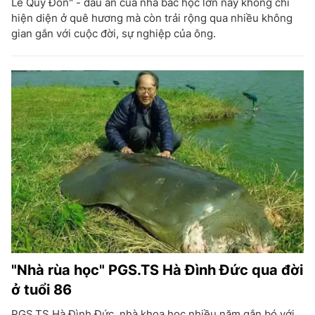
Lê Quý Đôn" - dấu ấn của nhà bác học lớn này không chỉ
hiện diện ở quê hương mà còn trải rộng qua nhiều không
gian gắn với cuộc đời, sự nghiệp của ông.
"Nhà rùa học" PGS.TS Hà Đình Đức qua đời
ở tuổi 86
PGS.TS Hà Đình Đức, nhà khoa học nhiều năm gắn bó với