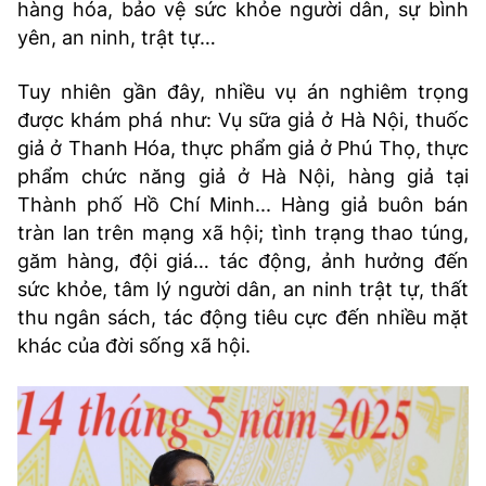
hàng hóa, bảo vệ sức khỏe người dân, sự bình
TRA CỨU PHƯỜNG XÃ
yên, an ninh, trật tự…
CỐNG HIẾN
Tuy nhiên gần đây, nhiều vụ án nghiêm trọng
BÙI XUÂN PHÁI
được khám phá như: Vụ sữa giả ở Hà Nội, thuốc
giả ở Thanh Hóa, thực phẩm giả ở Phú Thọ, thực
TIỆN ÍCH
phẩm chức năng giả ở Hà Nội, hàng giả tại
Thành phố Hồ Chí Minh... Hàng giả buôn bán
LIÊN HỆ QUẢNG CÁO
tràn lan trên mạng xã hội; tình trạng thao túng,
găm hàng, đội giá… tác động, ảnh hưởng đến
Hotline: 0981.119.189
sức khỏe, tâm lý người dân, an ninh trật tự, thất
Điện thoại: 024.38254756
thu ngân sách, tác động tiêu cực đến nhiều mặt
khác của đời sống xã hội.
MẠNG XÃ HỘI