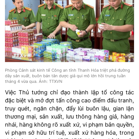
Phòng Cảnh sát kinh tế Công an tỉnh Thanh Hóa triệt phá đường
dây sản xuất, buôn bán tân dược giả qui mô lớn hồi trung tuần
tháng 4 vừa qua. Ảnh: TTXVN
Việc Thủ tướng chỉ đạo thành lập tổ công tác
đặc biệt và mở đợt tấn công cao điểm đấu tranh,
truy quét, ngăn chặn, đẩy lùi buôn lậu, gian lận
thương mại, sản xuất, lưu thông hàng giả, hàng
nhái, hàng không rõ xuất xứ, vi phạm bản quyền,
vi phạm sở hữu trí tuệ, xuất xứ hàng hóa, trong