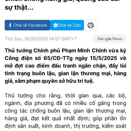
VĂN HÓA SỐNG KHỎE
ĐỌC - XEM
BÓNG ĐÁ
KẾT QUẢ
CÁC CÚP CHÂU ÂU
GOLF
sự thật...
GIẢI TRÍ
NHỊP ĐẬP SỨC KHỎE
DIỄN ĐÀN
VĂN HÓA
BẢNG XẾP HẠNG
Chia sẻ Facebook
Chia sẻ Zalo
DU LỊCH
PHIM
X-QUANG TIN ĐỒN
CÔNG NGHIỆP VĂN HÓA
GIẢI TRÍ
Thứ Sáu, 16/05/2025 14:57 GMT+7
THẾ GIỚI SAO
TIN TỨC
ÂM NHẠC
VIẾT LẠI ƯỚC MƠ
Thủ tướng Chính phủ Phạm Minh Chính vừa ký
HIGHTECH
ĐIỂM ĐẾN
KBIZ
Công điện số 65/CĐ-TTg ngày 15/5/2025 về
TIÊU ĐIỂM - SPOTLIGHT
mở đợt cao điểm đấu tranh ngăn chặn, đẩy lùi
ẢNH
tình trạng buôn lậu, gian lận thương mại, hàng
BẠN CẦN BIẾT
giả, xâm phạm quyền sở hữu trí tuệ.
ẨM THỰC
INFOGRAPHIC
Thủ tướng cho rằng, thời gian qua, các bộ,
TƯ VẤN
E-MAGAZINE
ngành, địa phương đã có nhiều cố gắng trong
công tác chống buôn lậu, gian lận thương mại,
ẢNH
hàng giả, đạt kết quả nhất định; góp phần ổn
BÁO GIẤY
định sản xuất, kinh doanh, thị trường, kiểm soát