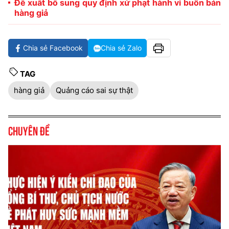
Đề xuất bổ sung quy định xử phạt hành vi buôn bán
hàng giả
Chia sẻ Facebook
Chia sẻ Zalo
TAG
hàng giả
Quảng cáo sai sự thật
Chuyên đề