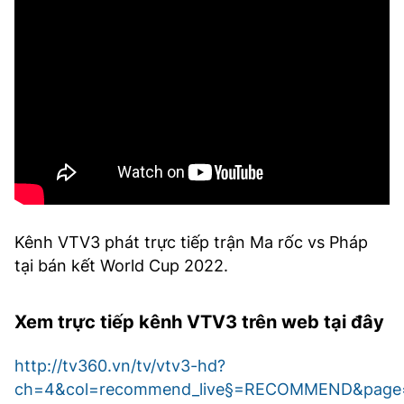
Kênh VTV3 phát trực tiếp trận Ma rốc vs Pháp
tại bán kết World Cup 2022.
Xem trực tiếp kênh VTV3 trên web tại đây
http://tv360.vn/tv/vtv3-hd?
ch=4&col=recommend_live§=RECOMMEND&page=