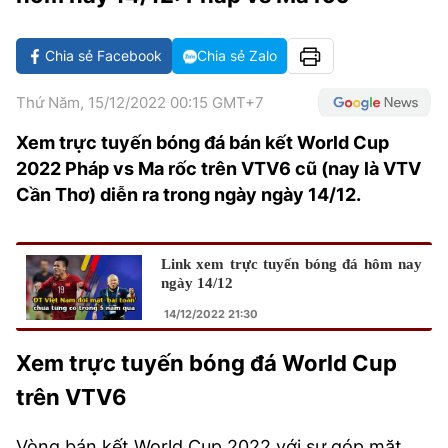
VĂN HÓA SỐNG KHỎE
ĐỌC - XEM
BÓNG ĐÁ
KẾT QUẢ
CÁC CÚP CHÂU ÂU
GOLF
GIẢI TRÍ
NHỊP ĐẬP SỨC KHỎE
DIỄN ĐÀN
VĂN HÓA
BẢNG XẾP HẠNG
Chia sẻ Facebook
Chia sẻ Zalo
DU LỊCH
PHIM
X-QUANG TIN ĐỒN
CÔNG NGHIỆP VĂN HÓA
GIẢI TRÍ
Thứ Năm, 15/12/2022 00:15 GMT+7
THẾ GIỚI SAO
TIN TỨC
Xem trực tuyến bóng đá bán kết World Cup
ÂM NHẠC
VIẾT LẠI ƯỚC MƠ
2022 Pháp vs Ma rốc trên VTV6 cũ (nay là VTV
HIGHTECH
ĐIỂM ĐẾN
KBIZ
Cần Thơ) diễn ra trong ngày ngày 14/12.
TIÊU ĐIỂM - SPOTLIGHT
ẢNH
BẠN CẦN BIẾT
Link xem trực tuyến bóng đá hôm nay
ẨM THỰC
ngày 14/12
INFOGRAPHIC
14/12/2022 21:30
TƯ VẤN
E-MAGAZINE
Xem trực tuyến bóng đá World Cup
ẢNH
trên VTV6
BÁO GIẤY
Vòng bán kết World Cup 2022 với sự góp mặt