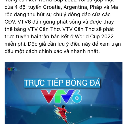
TRA CỨU PHƯỜNG XÃ
của 4 đội tuyển Croatia, Argentina, Pháp và Ma
rốc đang thu hút sự chú ý đông đảo của các
CỐNG HIẾN
CĐV. VTV6 đã ngừng phát sóng và được thay
BÙI XUÂN PHÁI
thế bằng VTV Cần Thơ. VTV Cần Thơ sẽ phát
trực tuyến hai trận bán kết ở World Cup 2022
TIỆN ÍCH
miễn phí. Độc giả cần lưu ý điều này để xem trận
đấu một cách chính xác và nhanh nhất.
LIÊN HỆ QUẢNG CÁO
Hotline: 0981.119.189
Điện thoại: 024.38254756
MẠNG XÃ HỘI