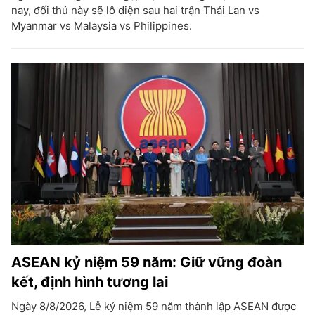
nay, đối thủ này sẽ lộ diện sau hai trận Thái Lan vs
Myanmar vs Malaysia vs Philippines.
ASEAN kỷ niệm 59 năm: Giữ vững đoàn
kết, định hình tương lai
Ngày 8/8/2026, Lễ kỷ niệm 59 năm thành lập ASEAN được