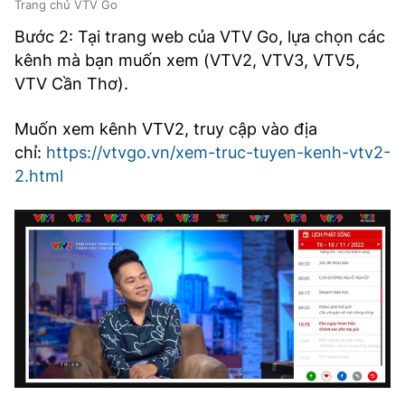
Trang chủ VTV Go
Bước 2: Tại trang web của VTV Go, lựa chọn các
kênh mà bạn muốn xem (VTV2, VTV3, VTV5,
VTV Cần Thơ).
Muốn xem kênh VTV2, truy cập vào địa
chỉ:
https://vtvgo.vn/xem-truc-tuyen-kenh-vtv2-
2.html