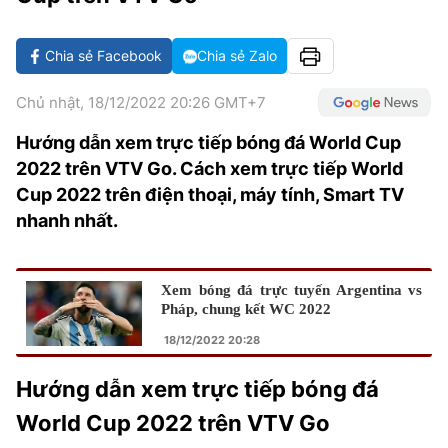
VĂN HÓA SỐNG KHỎE
ĐỌC - XEM
BÓNG ĐÁ
KẾT QUẢ
CÁC CÚP CHÂU ÂU
GOLF
GIẢI TRÍ
NHỊP ĐẬP SỨC KHỎE
DIỄN ĐÀN
VĂN HÓA
BẢNG XẾP HẠNG
Chia sẻ Facebook
Chia sẻ Zalo
DU LỊCH
PHIM
X-QUANG TIN ĐỒN
CÔNG NGHIỆP VĂN HÓA
GIẢI TRÍ
Chủ nhật, 18/12/2022 20:26 GMT+7
THẾ GIỚI SAO
TIN TỨC
Hướng dẫn xem trực tiếp bóng đá World Cup
ÂM NHẠC
VIẾT LẠI ƯỚC MƠ
2022 trên VTV Go. Cách xem trực tiếp World
HIGHTECH
ĐIỂM ĐẾN
KBIZ
Cup 2022 trên điện thoại, máy tính, Smart TV
TIÊU ĐIỂM - SPOTLIGHT
nhanh nhất.
ẢNH
BẠN CẦN BIẾT
ẨM THỰC
Xem bóng đá trực tuyến Argentina vs
INFOGRAPHIC
Pháp, chung kết WC 2022
TƯ VẤN
E-MAGAZINE
18/12/2022 20:28
ẢNH
Hướng dẫn xem trực tiếp bóng đá
World Cup 2022 trên VTV Go
BÁO GIẤY