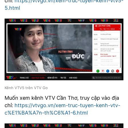
chỉ:
https://vtvgo.vn/xem-truc-tuyen-kenh-vtv5-
5.html
Kênh VTV5 trên VTV Go
Muốn xem kênh VTV Cần Thơ, truy cập vào địa
chỉ:
https://vtvgo.vn/xem-truc-tuyen-kenh-vtv-
c%E1%BA%A7n-th%C6%A1-6.html