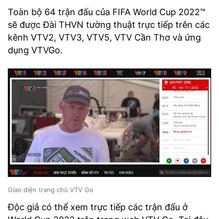
TRA CỨU PHƯỜNG XÃ
Toàn bộ 64 trận đấu của FIFA World Cup 2022™
sẽ được Đài THVN tường thuật trực tiếp trên các
CỐNG HIẾN
kênh VTV2, VTV3, VTV5, VTV Cần Thơ và ứng
BÙI XUÂN PHÁI
dụng VTVGo.
TIỆN ÍCH
LIÊN HỆ QUẢNG CÁO
Hotline: 0981.119.189
Điện thoại: 024.38254756
MẠNG XÃ HỘI
Giao diện trang chủ VTV Go
Độc giả có thể xem trực tiếp các trận đấu ở