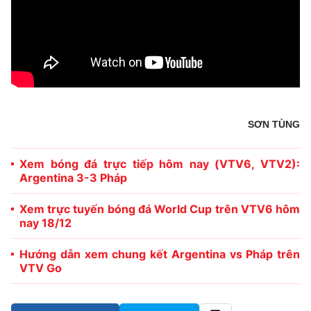
SƠN TÙNG
Xem bóng đá trực tiếp hôm nay (VTV6, VTV2):
Argentina 3-3 Pháp
Xem trực tuyến bóng đá World Cup trên VTV6 hôm
nay 18/12
Hướng dẫn xem chung kết Argentina vs Pháp trên
VTV Go