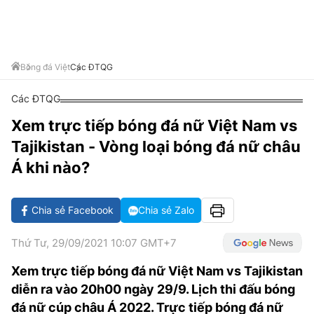
VĂN HÓA SỐNG KHỎE
ĐỌC - XEM
BÓNG ĐÁ
KẾT QUẢ
CÁC CÚP CHÂU ÂU
GOLF
GIẢI TRÍ
NHỊP ĐẬP SỨC KHỎE
DIỄN ĐÀN
VĂN HÓA
BẢNG XẾP HẠNG
DU LỊCH
PHIM
X-QUANG TIN ĐỒN
CÔNG NGHIỆP VĂN HÓA
Bóng đá Việt
Các ĐTQG
GIẢI TRÍ
THẾ GIỚI SAO
TIN TỨC
Các ĐTQG
ÂM NHẠC
VIẾT LẠI ƯỚC MƠ
Xem trực tiếp bóng đá nữ Việt Nam vs
HIGHTECH
ĐIỂM ĐẾN
KBIZ
Tajikistan - Vòng loại bóng đá nữ châu
TIÊU ĐIỂM - SPOTLIGHT
ẢNH
Á khi nào?
BẠN CẦN BIẾT
ẨM THỰC
Chia sẻ Facebook
Chia sẻ Zalo
INFOGRAPHIC
TƯ VẤN
E-MAGAZINE
Thứ Tư, 29/09/2021 10:07 GMT+7
ẢNH
Xem trực tiếp bóng đá nữ Việt Nam vs Tajikistan
diễn ra vào 20h00 ngày 29/9. Lịch thi đấu bóng
BÁO GIẤY
đá nữ cúp châu Á 2022. Trực tiếp bóng đá nữ