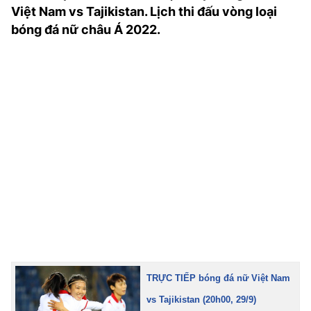
Việt Nam vs Tajikistan. Lịch thi đấu vòng loại
TRA CỨU PHƯỜNG XÃ
bóng đá nữ châu Á 2022.
CỐNG HIẾN
BÙI XUÂN PHÁI
TIỆN ÍCH
LIÊN HỆ QUẢNG CÁO
Hotline: 0981.119.189
Điện thoại: 024.38254756
MẠNG XÃ HỘI
TRỰC TIẾP bóng đá nữ Việt Nam
vs Tajikistan (20h00, 29/9)