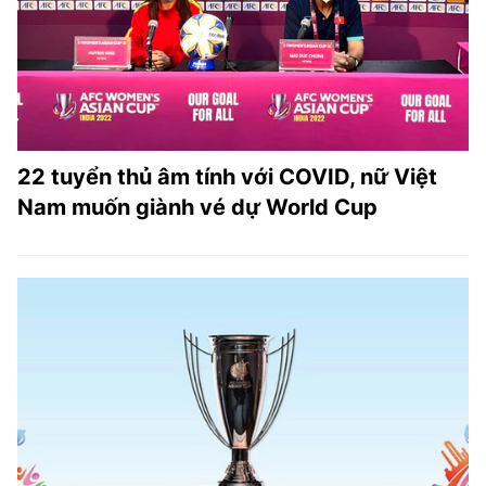
TRA CỨU PHƯỜNG XÃ
CỐNG HIẾN
BÙI XUÂN PHÁI
TIỆN ÍCH
22 tuyển thủ âm tính với COVID, nữ Việt
Nam muốn giành vé dự World Cup
LIÊN HỆ QUẢNG CÁO
Hotline: 0981.119.189
Điện thoại: 024.38254756
MẠNG XÃ HỘI