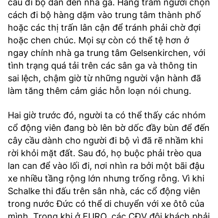
cầu đi bộ dẫn đến nhà ga. Hàng trăm người chọn
cách đi bộ hàng dặm vào trung tâm thành phố
hoặc các thị trấn lân cận để tránh phải chờ đợi
hoặc chen chúc. Mọi sự còn có thể tệ hơn ở
ngay chính nhà ga trung tâm Gelsenkirchen, với
tình trạng quá tải trên các sân ga và thông tin
sai lệch, chậm giờ từ những người vận hành đã
làm tăng thêm cảm giác hỗn loạn nói chung.
Hai giờ trước đó, người ta có thể thấy các nhóm
cổ động viên đang bò lên bờ dốc đầy bùn để đến
cây cầu dành cho người đi bộ vì đã rẽ nhầm khi
rời khỏi mặt đất. Sau đó, họ buộc phải trèo qua
lan can để vào lối đi, nơi nhìn ra bởi một bãi đậu
xe nhiều tầng rộng lớn nhưng trống rỗng. Vì khi
Schalke thi đấu trên sân nhà, các cổ động viên
trong nước Đức có thể di chuyển với xe ôtô của
mình. Trong khi ở EURO, các CĐV đội khách phải