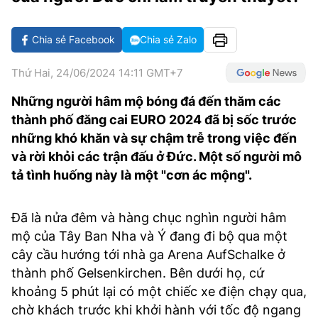
VĂN HÓA SỐNG KHỎE
ĐỌC - XEM
BÓNG ĐÁ
KẾT QUẢ
CÁC CÚP CHÂU ÂU
GOLF
GIẢI TRÍ
NHỊP ĐẬP SỨC KHỎE
DIỄN ĐÀN
VĂN HÓA
BẢNG XẾP HẠNG
Chia sẻ Facebook
Chia sẻ Zalo
DU LỊCH
PHIM
X-QUANG TIN ĐỒN
CÔNG NGHIỆP VĂN HÓA
GIẢI TRÍ
Thứ Hai, 24/06/2024 14:11 GMT+7
THẾ GIỚI SAO
TIN TỨC
Những người hâm mộ bóng đá đến thăm các
ÂM NHẠC
VIẾT LẠI ƯỚC MƠ
thành phố đăng cai EURO 2024 đã bị sốc trước
HIGHTECH
ĐIỂM ĐẾN
KBIZ
những khó khăn và sự chậm trễ trong việc đến
TIÊU ĐIỂM - SPOTLIGHT
và rời khỏi các trận đấu ở Đức. Một số người mô
ẢNH
tả tình huống này là một "cơn ác mộng".
BẠN CẦN BIẾT
ẨM THỰC
INFOGRAPHIC
Đã là nửa đêm và hàng chục nghìn người hâm
TƯ VẤN
mộ của Tây Ban Nha và Ý đang đi bộ qua một
E-MAGAZINE
cây cầu hướng tới nhà ga Arena AufSchalke ở
ẢNH
thành phố Gelsenkirchen. Bên dưới họ, cứ
khoảng 5 phút lại có một chiếc xe điện chạy qua,
BÁO GIẤY
chờ khách trước khi khởi hành với tốc độ ngang