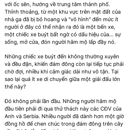
với ốc sên, hướng về trung tâm thành phố.
TRA CỨU PHƯỜNG XÃ
Thỉnh thoảng, từ một khu vực trên mặt đất của
CỐNG HIẾN
nhà ga đã bị bỏ hoang và "vô hình" đến mức ít
người ở đây có thể nhận ra đó là một bến xe,
BÙI XUÂN PHÁI
một chiếc xe buýt bất ngờ có dấu hiệu của... sự
TIỆN ÍCH
sống, mở cửa, đón người hâm mộ lấp đầy nó.
Những chiếc xe buýt đến không thường xuyên
LIÊN HỆ QUẢNG CÁO
và đều đặn, khiến đám đông còn lại tiếp tục phải
chờ đợi, nhiều khi cảm giác dài như vô tận. Tại
Hotline: 0981.119.189
sao lại quá ít xe di chuyển giữa một giải đấu lớn
Điện thoại: 024.38254756
thế này?
Đó không phải lần đầu. Những người hâm mộ
MẠNG XÃ HỘI
đầu tiên phải đi qua thử thách này các CĐV của
Anh và Serbia. Nhiều người đã dành hơn một giờ
đồng hồ để chen chúc trong đám đông trên cây