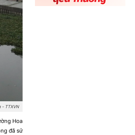
ến - TTXVN
hường Hoa
ông đã sử