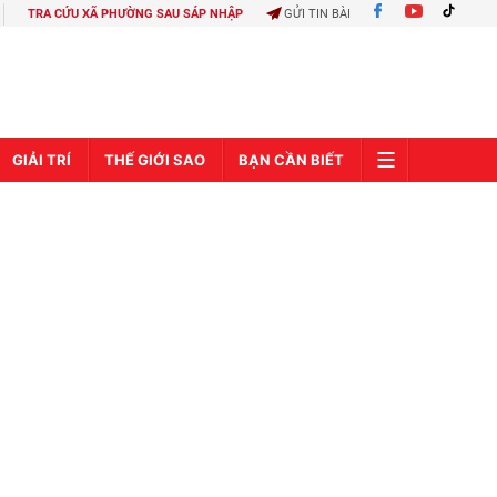
TRA CỨU XÃ PHƯỜNG SAU SÁP NHẬP
GỬI TIN BÀI
GIẢI TRÍ
THẾ GIỚI SAO
BẠN CẦN BIẾT