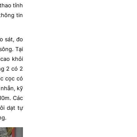
thao tỉnh
thông tin
o sát, đo
sông. Tại
 cao khỏi
ng 2 có 2
ác cọc có
 nhẵn, kỹ
,10m. Các
ôi dạt tự
ng.