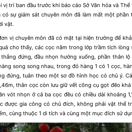
 vị trí ban đầu trước khi báo cáo Sở Văn hóa và Thể 
hưa có sự giám sát chuyên môn đã làm mất một phần 
i vật.
đơn vị chuyên môn đã có mặt tại hiện trường để khả
 quả cho thấy, các cọc nằm trong lớp trầm tích lòng 
 thẳng đứng, đầu nhọn hướng xuống, phần thân lộ
hàng song song nhau, trong đó hàng 1 có 1 cọc, hà
ng đứng, tuân theo một sơ đồ hình học có chủ ý. C
 1,46m, thân cọc còn lưu giữ vết công cụ gọt đẽo khá
ần vót nhọn ở cả ba cọc đều có chiều dài khoảng 1
 được gia công có chủ đích, không phải vật thể tr
ểm, cùng thuộc 1 di tích và cùng một mục đích sử dụ