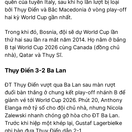
quên của tuyển Italy, sau khi họ lần lượt bị loại
bởi Thụy Điển và Bắc Macedonia ở vòng play-off
hai kỳ World Cup gần nhất.
Trong khi đó, Bosnia, đội sẽ dự World Cup lần
thứ hai sau lần ra mắt năm 2014. Họ nằm ở bảng
B tại World Cup 2026 cùng Canada (đồng chủ
nhà), Qatar và Thụy Sĩ.
Thụy Điển 3-2 Ba Lan
ĐT Thụy Điển vượt qua Ba Lan sau màn rượt
đuổi bàn thắng ở chung kết play-off nhánh B để
giành vé tới World Cup 2026. Phút 20, Anthony
Elanga mở tỷ số cho đội chủ nhà, nhưng Nicola
Zalewski nhanh chóng gỡ hòa cho ĐT Ba Lan.
Trước khi hiệp một khép lại, Gustaf Lagerbielke
ghi bàn đưa Thụy Điển dẫn 2-1.