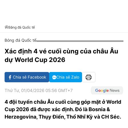
VĂN HÓA SỐNG KHỎE
ĐỌC - XEM
BÓNG ĐÁ
KẾT QUẢ
CÁC CÚP CHÂU ÂU
GOLF
GIẢI TRÍ
NHỊP ĐẬP SỨC KHỎE
DIỄN ĐÀN
VĂN HÓA
BẢNG XẾP HẠNG
DU LỊCH
PHIM
X-QUANG TIN ĐỒN
CÔNG NGHIỆP VĂN HÓA
Bóng đá Quốc tế
GIẢI TRÍ
THẾ GIỚI SAO
TIN TỨC
Bóng đá Quốc tế
ÂM NHẠC
VIẾT LẠI ƯỚC MƠ
Xác định 4 vé cuối cùng của châu Âu
HIGHTECH
ĐIỂM ĐẾN
KBIZ
dự World Cup 2026
TIÊU ĐIỂM - SPOTLIGHT
ẢNH
BẠN CẦN BIẾT
Chia sẻ Facebook
Chia sẻ Zalo
ẨM THỰC
INFOGRAPHIC
Thứ Tư, 01/04/2026 05:56 GMT+7
TƯ VẤN
E-MAGAZINE
4 đội tuyển châu Âu cuối cùng góp mặt ở World
Cup 2026 đã được xác định. Đó là Bosnia &
ẢNH
Herzegovina, Thụy Điển, Thổ Nhĩ Kỳ và CH Séc.
BÁO GIẤY