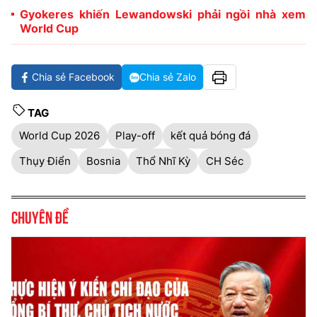
Gyokeres khiến Lewandowski phải ngồi nhà xem
World Cup
Chia sẻ Facebook
Chia sẻ Zalo
TAG
World Cup 2026
Play-off
kết quả bóng đá
Thụy Điển
Bosnia
Thổ Nhĩ Kỳ
CH Séc
Chuyên đề